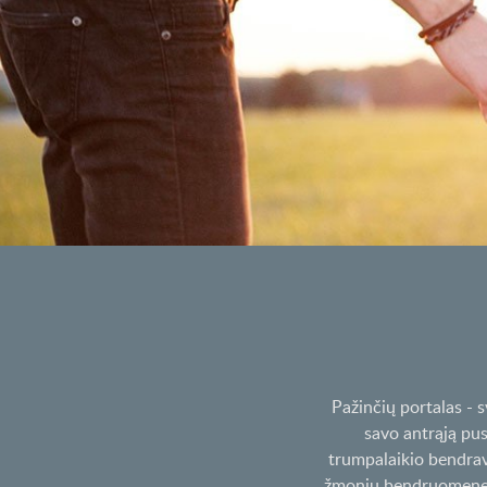
Pažinčių portalas - 
savo antrąją pu
trumpalaikio bendrav
žmonių bendruomenę, k