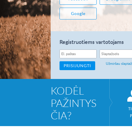
Google
Registruotiems vartotojams
Užmiršau slaptaž
KODĖL
PAŽINTYS
T
ČIA?