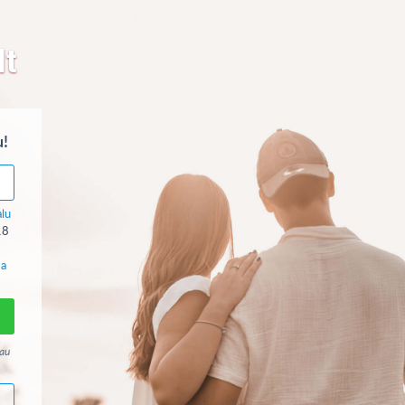
lt
u!
alu
18
ma
jau