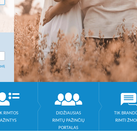
odį
IK RIMTOS
DIDŽIAUSIAS
TIK BRANDŪ
PAŽINTYS
RIMTŲ PAŽINČIŲ
RIMTI ŽMO
PORTALAS