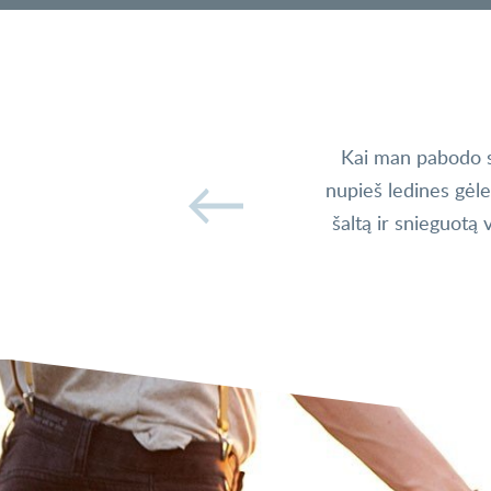
AS
lijoje. Nuskridau pas jį į svečius. Vos
Kai man pabodo s
us Anglijoje. Ten susituokėme, tačiau
nupieš ledines gėl
imą ir didelę meilę turime padėkoti ir
šaltą ir snieguotą
 pora. Ačiū Jums!