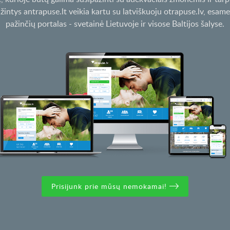
žintys antrapuse.lt veikia kartu su latviškuoju otrapuse.lv, esame
pažinčių portalas - svetainė Lietuvoje ir visose Baltijos šalyse.
Prisijunk prie mūsų nemokamai!