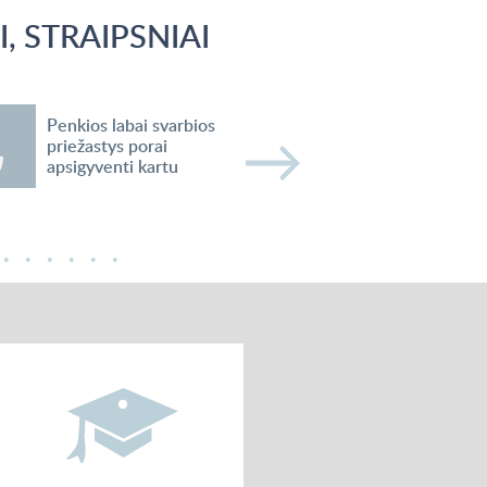
, STRAIPSNIAI
Penkios labai svarbios
Poros suderin
priežastys porai
pagal zodiako ž
apsigyventi kartu
vėžys ir šaulys