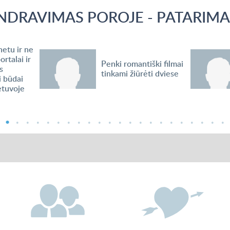
NDRAVIMAS POROJE - PATARIMAI
netu ir ne
ortalai ir
Penki romantiški filmai
s
tinkami žiūrėti dviese
ti būdai
etuvoje