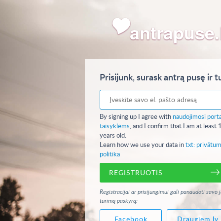
antrapuse.
Prisijunk, surask antrą pusę ir t
By signing up I agree with
naudojimosi port
taisyklėms
, and I confirm that I am at least 
years old.
Learn how we use your data in
txt: privātu
politika
REGISTRUOTIS
Registracijai ar prisijungimui gali panaudoti savo 
turimą paskyrą:
Facebook
Draugiem.lv