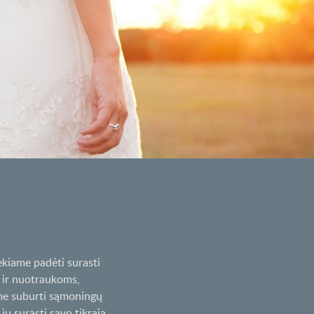
ekiame padėti surasti
 ir nuotraukoms,
ame suburti sąmoningų
ų surasti savo tikrąją