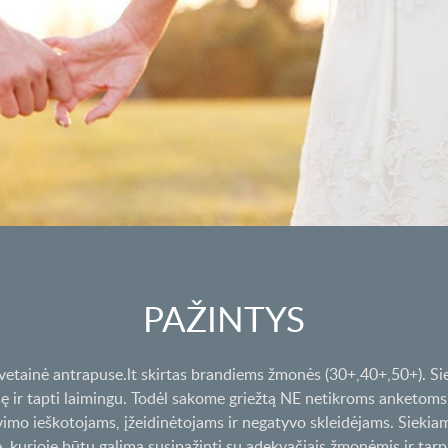
PAŽINTYS
svetainė antrapuse.lt skirtas brandiems žmonės (30+,40+,50+). Si
sę ir tapti laimingu. Todėl sakome griežtą NE netikroms anketoms
imo ieškotojams, įžeidinėtojams ir negatyvo skleidėjams. Sieki
urioje būtų galima susipažinti su adekvačiais žmonėmis ir tarp j