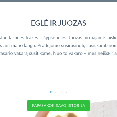
EGLĖ IR JUOZAS
tandartinės frazės ir šypsenėlės, Juozas pirmajame laišk
es ant mano lango. Pradėjome susirašinėti, susiskambinom
 vasario vakarą susitikome. Nuo to vakaro – mes neišskiriam
PAPASAKOK SAVO ISTORIJĄ