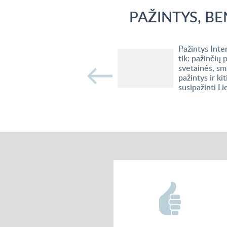
PAŽINTYS, BE
Kaip susipažinti
Pažintys Inte
internetu. Patarimai
tik: pažinčių p
saugioms ir
svetainės, sm
sėkmingoms
pažintys ir ki
internetinėms
susipažinti Li
pažintims