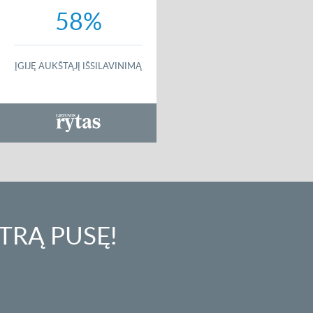
58%
ĮGIJĘ AUKŠTĄJĮ IŠSILAVINIMĄ
TRĄ PUSĘ!