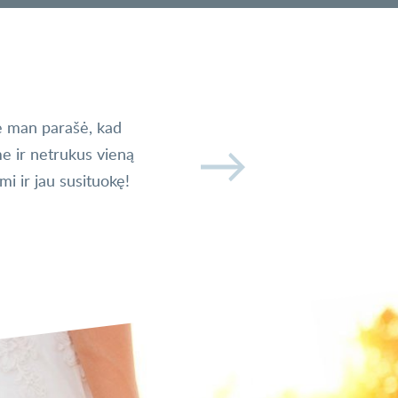
e man parašė, kad
Gyvenime pasitaikė visko! Vieną dieną
e ir netrukus vieną
susitiksiu, bet jis buvo paskutinis
i ir jau susituokę!
įsitikinusi, kad susitiksiu ir eiliniu mu
Priešais mane stovėjo aukštas, stotin
noriu! Jau netikėjau, kad internet gal