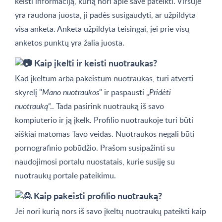
keisti informaciją, kurią nori apie save pateikti. Viršuje
yra raudona juosta, ji padės susigaudyti, ar užpildyta
visa anketa. Anketa užpildyta teisingai, jei prie visų
anketos punktų yra žalia juosta.
Kaip įkelti ir keisti nuotraukas?
Kad įkeltum arba pakeistum nuotraukas, turi atverti
skyrelį "
Mano nuotraukos
" ir paspausti „
Pridėti
nuotrauką
“.. Tada pasirink nuotrauką iš savo
kompiuterio ir ją įkelk. Profilio nuotraukoje turi būti
aiškiai matomas Tavo veidas. Nuotraukos negali būti
pornografinio pobūdžio. Prašom susipažinti su
naudojimosi portalu nuostatais, kurie susiję su
nuotraukų portale pateikimu.
Kaip pakeisti profilio nuotrauką?
Jei nori kurią nors iš savo įkeltų nuotraukų pateikti kaip