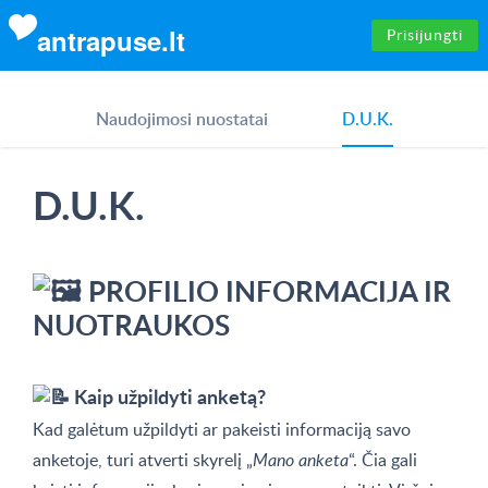
antrapuse.lt
Prisijungti
Naudojimosi nuostatai
D.U.K.
D.U.K.
PROFILIO INFORMACIJA IR
NUOTRAUKOS
Kaip užpildyti anketą?
Kad galėtum užpildyti ar pakeisti informaciją savo
anketoje, turi atverti skyrelį „
Mano anketa
“. Čia gali