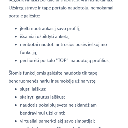
Užsiregistravę ir tapę portalo naudotoju, nemokamai
portale galėsite:
įkelti nuotraukas į savo profilį;
išsamiai užpildyti anketą;
neribotai naudoti antrosios pusės ieškojimo
funkciją;
peržiūrėti portalo "TOP" lnaudotojų profilius;
Šiomis funkcijomis galėsite naudotis tik tapę
bendruomenės nariu ir sumokėję už narystę:
siųsti laiškus;
skaityti gautus laiškus;
naudotis pokalbių svetaine sklandžiam
bendravimui užtikrinti;
virtualiai pamerkti akį savo simpatijai;