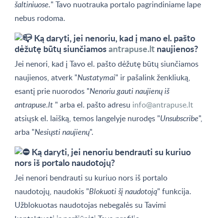
šaltiniuose.
" Tavo nuotrauka portalo pagrindiniame lape
nebus rodoma.
Ką daryti, jei nenoriu, kad į mano el. pašto
dėžutę būtų siunčiamos
antrapuse.lt
naujienos?
Jei nenori, kad į Tavo el. pašto dėžutę būtų siunčiamos
naujienos, atverk "
Nustatymai
" ir pašalink ženkliuką,
esantį prie nuorodos "
Nenoriu gauti naujienų iš
antrapuse.lt
" arba el. pašto adresu
info@antrapuse.lt
atsiųsk el. laišką, temos langelyje nurodęs "
Unsubscribe
",
arba "
Nesiųsti naujienų
".
Ką daryti, jei nenoriu bendrauti su kuriuo
nors iš portalo naudotojų?
Jei nenori bendrauti su kuriuo nors iš portalo
naudotojų, naudokis "
Blokuoti šį naudotoją
" funkcija.
Užblokuotas naudotojas nebegalės su Tavimi