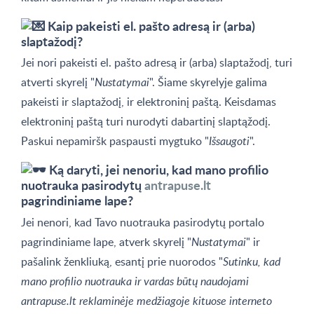
Kaip pakeisti el. pašto adresą ir (arba)
slaptažodį?
Jei nori pakeisti el. pašto adresą ir (arba) slaptažodį, turi
atverti skyrelį "
Nustatymai
". Šiame skyrelyje galima
pakeisti ir slaptažodį, ir elektroninį paštą. Keisdamas
elektroninį paštą turi nurodyti dabartinį slaptąžodį.
Paskui nepamiršk paspausti mygtuko "
Išsaugoti
".
Ką daryti, jei nenoriu, kad mano profilio
nuotrauka pasirodytų
antrapuse.lt
pagrindiniame lape?
Jei nenori, kad Tavo nuotrauka pasirodytų portalo
pagrindiniame lape, atverk skyrelį "
Nustatymai
" ir
pašalink ženkliuką, esantį prie nuorodos "
Sutinku, kad
mano profilio nuotrauka ir vardas būtų naudojami
antrapuse.lt reklaminėje medžiagoje kituose interneto