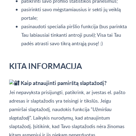
patikrinti savo profilio statistikos pranešimus;
pasirinkti savo mėgstamiausius ir sekti jų veiklą
portale;
pasinaudoti specialia piršlio funkcija (bus parinkta
Tau labiausiai tinkanti antroji pusė); Visa tai Tau
padės atrasti savo tikrą antrąją pusę! :)
KITA INFORMACIJA
Kaip atnaujinti pamirštą slaptažodį?
Jei nepavyksta prisijungti, patikrink, ar įvestas el. pašto
adresas ir slaptažodis yra teisingi ir tikslūs. Jeigu
pamiršai slaptažodį, naudokis funkcija "
Užmiršau
slaptažodį
". Laikykis nurodymų, kad atnaujintum
slaptažodį. Įsitikink, kad Tavo slaptažodis nėra žinomas
kitam asmeniui ir jis niekam neperduotas.