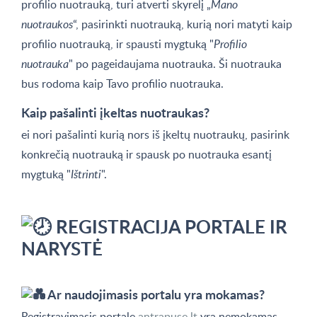
profilio nuotrauką, turi atverti skyrelį „
Mano
nuotraukos
“, pasirinkti nuotrauką, kurią nori matyti kaip
profilio nuotrauką, ir spausti mygtuką "
Profilio
nuotrauka
" po pageidaujama nuotrauka. Ši nuotrauka
bus rodoma kaip Tavo profilio nuotrauka.
Kaip pašalinti įkeltas nuotraukas?
ei nori pašalinti kurią nors iš įkeltų nuotraukų, pasirink
konkrečią nuotrauką ir spausk po nuotrauka esantį
mygtuką "
Ištrinti
".
REGISTRACIJA PORTALE IR
NARYSTĖ
Ar naudojimasis portalu yra mokamas?
Registravimasis portale
antrapuse.lt
yra nemokamas.