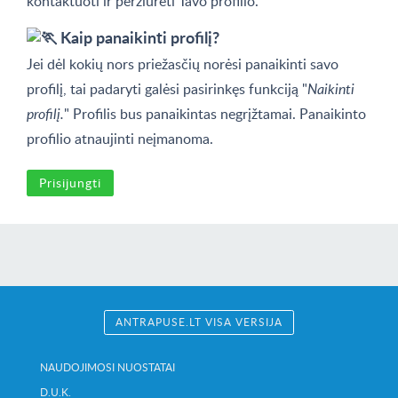
kontaktuoti ir peržiūrėti Tavo profilio.
Kaip panaikinti profilį?
Jei dėl kokių nors priežasčių norėsi panaikinti savo
profilį, tai padaryti galėsi pasirinkęs funkciją "
Naikinti
profilį.
" Profilis bus panaikintas negrįžtamai. Panaikinto
profilio atnaujinti neįmanoma.
Prisijungti
ANTRAPUSE.LT VISA VERSIJA
NAUDOJIMOSI NUOSTATAI
D.U.K.