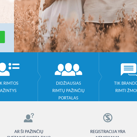
IK RIMTOS
DIDŽIAUSIAS
TIK BRANDŪ
PAŽINTYS
RIMTŲ PAŽINČIŲ
RIMTI ŽMO
PORTALAS
AR ŠI PAŽINČIŲ
REGISTRACIJA YRA