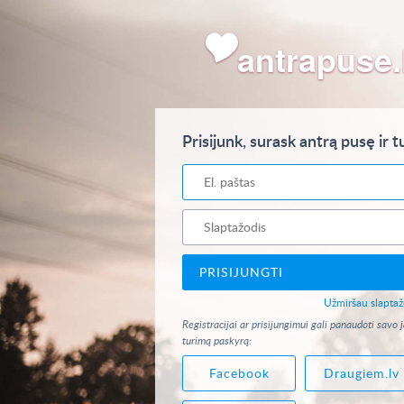
antrapuse.
Prisijunk, surask antrą pusę ir t
Užmiršau slaptaž
Registracijai ar prisijungimui gali panaudoti savo 
turimą paskyrą:
Facebook
Draugiem.lv