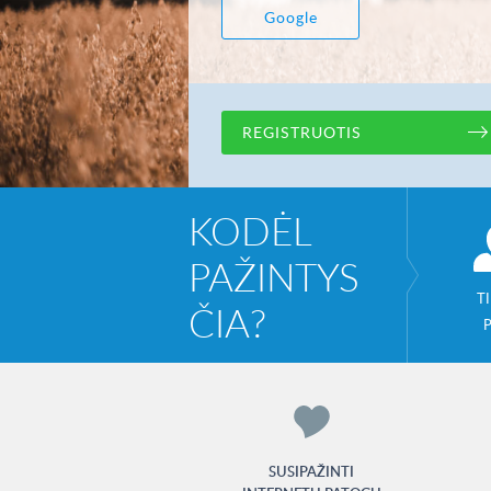
Google
REGISTRUOTIS
KODĖL
PAŽINTYS
T
ČIA?
SUSIPAŽINTI