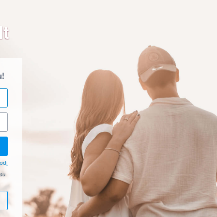
lt
u!
odį
jau