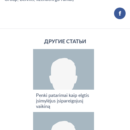
ДРУГИЕ СТАТЬИ
Penki patarimai kaip elgtis
įsimylėjus įsipareigojusį
vaikiną