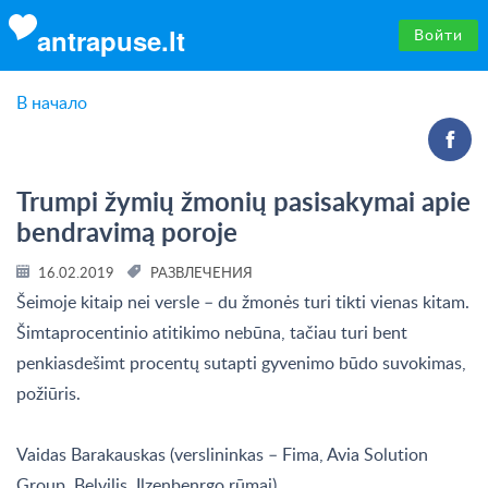
antrapuse.lt
Войти
В начало
Trumpi žymių žmonių pasisakymai apie
bendravimą poroje
16.02.2019
РАЗВЛЕЧЕНИЯ
Šeimoje kitaip nei versle – du žmonės turi tikti vienas kitam.
Šimtaprocentinio atitikimo nebūna, tačiau turi bent
penkiasdešimt procentų sutapti gyvenimo būdo suvokimas,
požiūris.
Vaidas Barakauskas (verslininkas – Fima, Avia Solution
Group, Belvilis, Ilzenbenrgo rūmai)