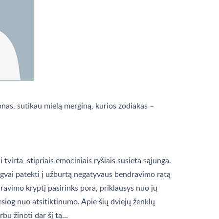
nas, sutikau mielą merginą, kurios zodiakas –
 tvirta, stipriais emociniais ryšiais susieta sąjunga.
lengvai patekti į užburtą negatyvaus bendravimo ratą
dravimo kryptį pasirinks pora, priklausys nuo jų
esiog nuo atsitiktinumo. Apie šių dviejų ženklų
rbu žinoti dar šį tą…