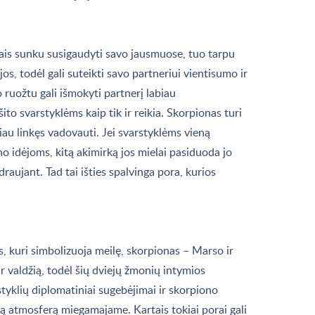
ais sunku susigaudyti savo jausmuose, tuo tarpu
os, todėl gali suteikti savo partneriui vientisumo ir
ruožtu gali išmokyti partnerį labiau
šito svarstyklėms kaip tik ir reikia. Skorpionas turi
iau linkęs vadovauti. Jei svarstyklėms vieną
no idėjoms, kitą akimirką jos mielai pasiduoda jo
draujant. Tad tai išties spalvinga pora, kurios
, kuri simbolizuoja meilę, skorpionas – Marso ir
r valdžią, todėl šių dviejų žmonių intymios
styklių diplomatiniai sugebėjimai ir skorpiono
 atmosferą miegamajame. Kartais tokiai porai gali