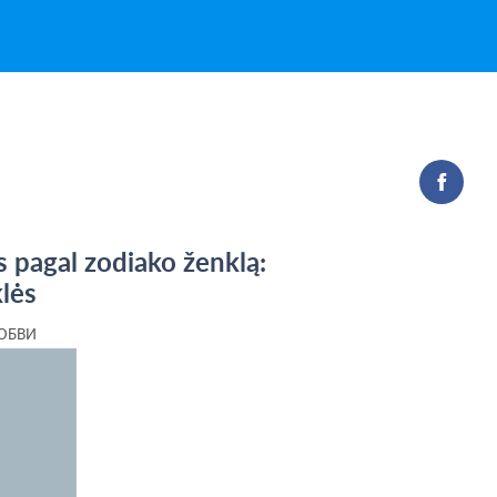
pagal zodiako ženklą:
klės
ЮБВИ