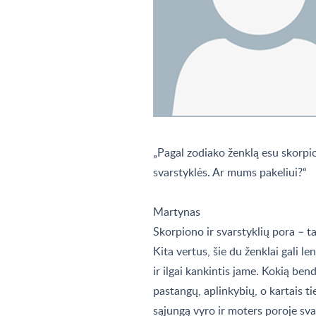
„Pagal zodiako ženklą esu skorpio
svarstyklės. Ar mums pakeliui?“
Martynas
Skorpiono ir svarstyklių pora – tai
Kita vertus, šie du ženklai gali 
ir ilgai kankintis jame. Kokią ben
pastangų, aplinkybių, o kartais ti
sąjungą vyro ir moters poroje sva