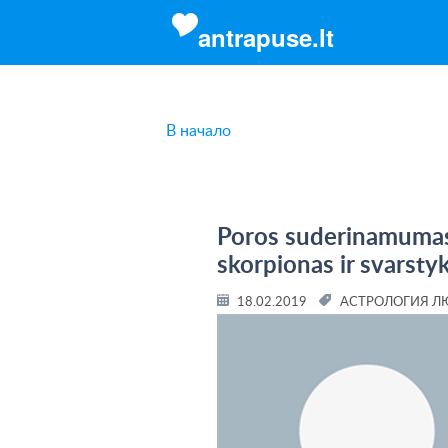
antrapuse.lt
В начало
Poros suderinamumas 
skorpionas ir svarsty
18.02.2019
AСТРОЛОГИЯ Л