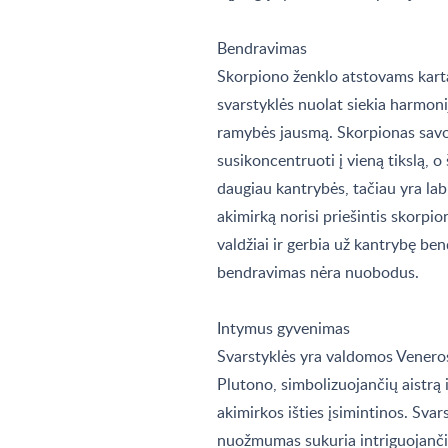
Bendravimas
Skorpiono ženklo atstovams kart
svarstyklės nuolat siekia harmonij
ramybės jausmą. Skorpionas savo 
susikoncentruoti į vieną tikslą, o 
daugiau kantrybės, tačiau yra lab
akimirką norisi priešintis skorpio
valdžiai ir gerbia už kantrybę ben
bendravimas nėra nuobodus.
Intymus gyvenimas
Svarstyklės yra valdomos Veneros
Plutono, simbolizuojančių aistrą i
akimirkos išties įsimintinos. Svar
nuožmumas sukuria intriguojančią