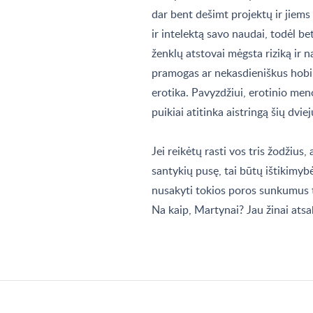
dar bent dešimt projektų ir jiems
ir intelektą savo naudai, todėl be
ženklų atstovai mėgsta riziką ir n
pramogas ar nekasdieniškus hobiu
erotika. Pavyzdžiui, erotinio me
puikiai atitinka aistringą šių dvie
Jei reikėtų rasti vos tris žodžius
santykių pusę, tai būtų ištikimy
nusakyti tokios poros sunkumus ti
Na kaip, Martynai? Jau žinai ats