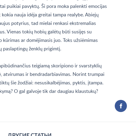
 tai puikiai pavyktų. Ši pora moka palenkti emocijas
t kokia nauja idėja greitai tampa realybe. Abiejų
aujus potyrius, tad mielai renkasi ekstremalias
s. Vienas tokių hobių galėtų būti susijęs su
no kūrimas ar domėjimasis juo. Toks užsiėmimas
jų paslaptingų ženklų prigimtį.
, apibūdinančius teigiamą skoripiono ir svarstyklių
bė, atvirumas ir bendradarbiavimas. Norint trumpai
ktų šie žodžiai: nesusikalbėjimas, pyktis, įtampa.
akymą? O gal galvoje tik dar daugiau klaustukų?
ДРУГИЕ СТАТЬИ