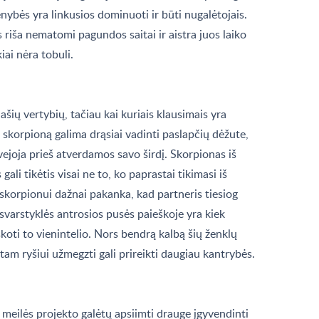
enybės yra linkusios dominuoti ir būti nugalėtojais.
s riša nematomi pagundos saitai ir aistra juos laiko
kiai nėra tobuli.
ašių vertybių, tačiau kai kuriais klausimais yra
, skorpioną galima drąsiai vadinti paslapčių dėžute,
ejoja prieš atverdamos savo širdį. Skorpionas iš
li tikėtis visai ne to, ko paprastai tikimasi iš
skorpionui dažnai pakanka, kad partneris tiesiog
u svarstyklės antrosios pusės paieškoje yra kiek
koti to vienintelio. Nors bendrą kalbą šių ženklų
tam ryšiui užmegzti gali prireikti daugiau kantrybės.
 meilės projekto galėtų apsiimti drauge įgyvendinti