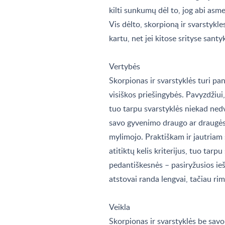
kilti sunkumų dėl to, jog abi asm
Vis dėlto, skorpioną ir svarstykle
kartu, net jei kitose srityse santy
Vertybės
Skorpionas ir svarstyklės turi pan
visiškos priešingybės. Pavyzdžiui
tuo tarpu svarstyklės niekad nedv
savo gyvenimo draugo ar draugės ga
mylimojo. Praktiškam ir jautriam 
atitiktų kelis kriterijus, tuo tarp
pedantiškesnės – pasiryžusios ieš
atstovai randa lengvai, tačiau rim
Veikla
Skorpionas ir svarstyklės be savo