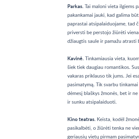
Parkas.
Tai maloni vieta ilgiems 
pakankamai jauki, kad galima būtų
paprastai atsipalaiduojame, tad č
priversti be perstojo žiūrėti vienas
džiaugtis saule ir pamažu atrast
Kavinė.
Tinkamiausia vieta, kuom
šiek tiek daugiau romantikos. Sus
vakaras priklauso tik jums. Jei esa
pasimatymą. Tik svarbu tinkamai i
dėmesį blaškys žmonės, bet ir ne 
ir sunku atsipalaiduoti.
Kino teatras.
Keista, kodėl žmonė
pasikalbėti, o žiūrėti tenka ne vie
geriausių vietų pirmam pasimaty