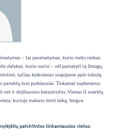
simatymas – tai pasimatymas, kurio metu niekas
elis dalykas, kurio norisi – vėl pamatyti tą žmogų.
mintimi, tačiau kiekvienas svajojame apie tobulą
s pavyktų kuo puikiausiai. Tinkamai suplanavus
 net ir didžiausios katastrofos. Vienas iš svarbių
ta, kurioje malonu leisti laiką, lengva
mylėjėlių patvirtintos tinkamiausios vietos: