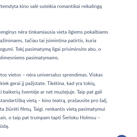
temdyta kino salė suteikia romantikai reikalingą
enginys nėra tinkamiausia vieta ilgiems pokalbiams
žinimams, tačiau tai įsimintina patirtis, kuria
ogumi. Tokį pasimatymą ilgai prisiminsite abu, o
 tolimesniems pasimatymams.
os vietos – nėra universalus sprendimas. Viskas
iek gerai jį pažįstate. Tikėtina, kad yra tokių,
i baikerių šventėje ar net muziejuje. Taip pat gali
į standartišką vietą – kino teatrą, prašausite pro šalį,
a žiūrėti filmų. Taigi, renkantis vietą pasimatymui
mais, o taip pat trumpam tapti Šerloku Holmsu –
būdą.