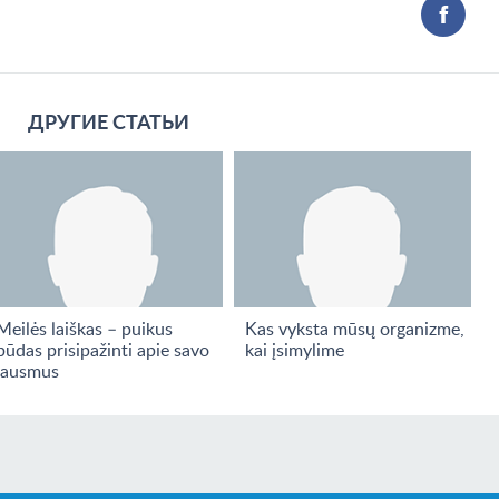
ДРУГИЕ СТАТЬИ
Meilės laiškas – puikus
Kas vyksta mūsų organizme,
būdas prisipažinti apie savo
kai įsimylime
jausmus