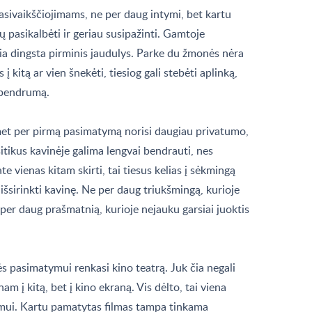
pasivaikščiojimams, ne per daug intymi, bet kartu
 pasikalbėti ir geriau susipažinti. Gamtoje
ia dingsta pirminis jaudulys. Parke du žmonės nėra
 į kitą ar vien šnekėti, tiesiog gali stebėti aplinką,
i bendrumą.
et per pirmą pasimatymą norisi daugiau privatumo,
itikus kavinėje galima lengvai bendrauti, nes
te vienas kitam skirti, tai tiesus kelias į sėkmingą
šsirinkti kavinę. Ne per daug triukšmingą, kurioje
per daug prašmatnią, kurioje nejauku garsiai juoktis
s pasimatymui renkasi kino teatrą. Juk čia negali
nam į kitą, bet į kino ekraną. Vis dėlto, tai viena
mui. Kartu pamatytas filmas tampa tinkama