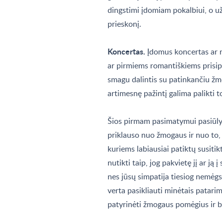
dingstimi įdomiam pokalbiui, o už
prieskonį.
Koncertas.
Įdomus koncertas ar r
ar pirmiems romantiškiems prisipa
smagu dalintis su patinkančiu žm
artimesnę pažintį galima palikti
Šios pirmam pasimatymui pasiūlyt
priklauso nuo žmogaus ir nuo to, k
kuriems labiausiai patiktų susitikt
nutikti taip, jog pakvietę jį ar ją 
nes jūsų simpatija tiesiog nemėgst
verta pasikliauti minėtais patari
patyrinėti žmogaus pomėgius ir 