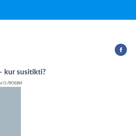
kur susitikti?
Ы О ЛЮБВИ