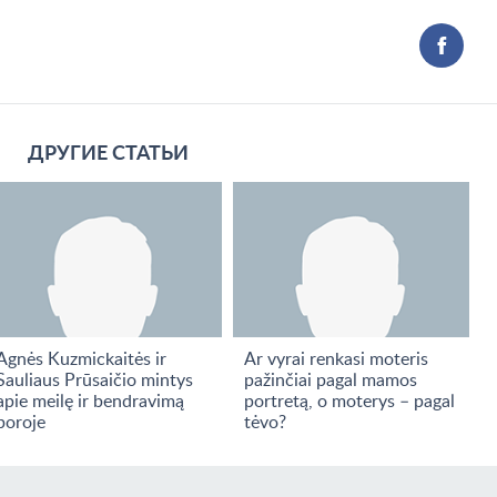
ДРУГИЕ СТАТЬИ
Agnės Kuzmickaitės ir
Ar vyrai renkasi moteris
Sauliaus Prūsaičio mintys
pažinčiai pagal mamos
apie meilę ir bendravimą
portretą, o moterys – pagal
poroje
tėvo?