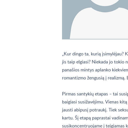
„Kur dingo ta, kurią įsimylėjau? K
jis taip elgiasi? Niekada jo tokio 
panašios mintys aplanko kiekvieną
romantizmo žengusią į realizmą. B
Pirmas santykių etapas – tai susip
baigiasi susižavėjimu. Vienas kit
jausti abipusį potraukį. Tiek seks
kartu. Šį etapą paprastai vadinam
susikoncentruojame į teigiamas 