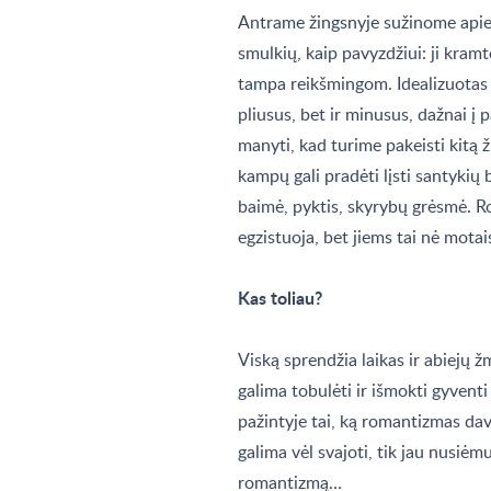
Antrame žingsnyje sužinome apie
smulkių, kaip pavyzdžiui: ji kram
tampa reikšmingom. Idealizuotas 
pliusus, bet ir minusus, dažnai į
manyti, kad turime pakeisti kitą ž
kampų gali pradėti lįsti santykių
baimė, pyktis, skyrybų grėsmė. R
egzistuoja, bet jiems tai nė mota
Kas toliau?
Viską sprendžia laikas ir abiejų
galima tobulėti ir išmokti gyventi
pažintyje tai, ką romantizmas davė
galima vėl svajoti, tik jau nusiėmus
romantizmą…