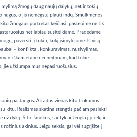
 mylimą žmogų daug naujų dalykų, net ir tokių
to nagus, o jis nemėgsta plauti indų. Smulkmenos
kito žmogaus portretas keičiasi, pastebime ne tik
 pastaruosius net labiau susitelkiame. Pradedame
mogų, paversti jį tokiu, kokį įsimylėjome. Iš visų
 baubai – konfliktai, konkuravimas, nusivylimas,
omantiškam etape nei neįtariam, kad tokie
is, jie užklumpa mus nepasiruošusius.
 žmonių pastangos. Atradus vienas kito trūkumus
 su kitu. Realizmas skatina stengtis pačiam pasiekti
 už dyką. Šito išmokus, santykiai žengia į priekį ir
 rožinius akinius. Jeigu seksis, gal vėl sugrįšite į