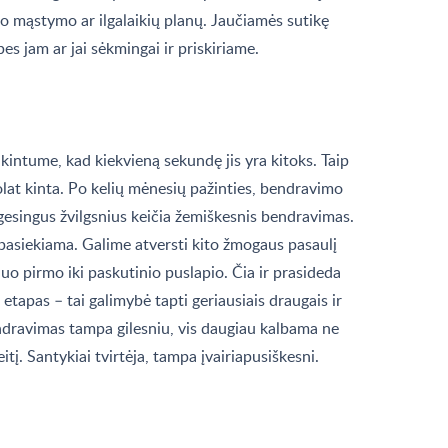
nio mąstymo ar ilgalaikių planų. Jaučiamės sutikę
bes jam ar jai sėkmingai ir priskiriame.
ikintume, kad kiekvieną sekundę jis yra kitoks. Taip
olat kinta. Po kelių mėnesių pažinties, bendravimo
gesingus žvilgsnius keičia žemiškesnis bendravimas.
 pasiekiama. Galime atversti kito žmogaus pasaulį
nuo pirmo iki paskutinio puslapio. Čia ir prasideda
 etapas – tai galimybė tapti geriausiais draugais ir
ndravimas tampa gilesniu, vis daugiau kalbama ne
eitį. Santykiai tvirtėja, tampa įvairiapusiškesni.