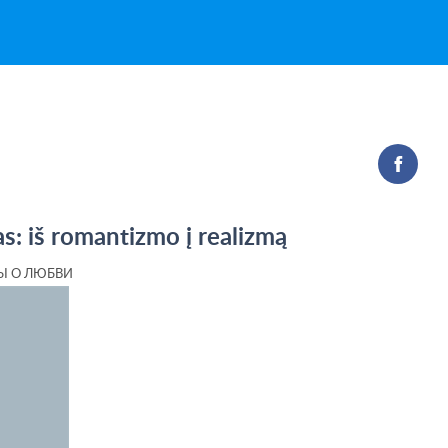
s: iš romantizmo į realizmą
Ы О ЛЮБВИ