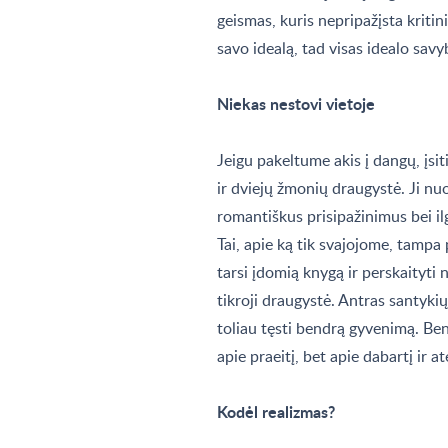
geismas, kuris nepripažįsta kriti
savo idealą, tad visas idealo savy
Niekas nestovi vietoje
Jeigu pakeltume akis į dangų, įsit
ir dviejų žmonių draugystė. Ji nu
romantiškus prisipažinimus bei il
Tai, apie ką tik svajojome, tampa
tarsi įdomią knygą ir perskaityti 
tikroji draugystė. Antras santykių
toliau tęsti bendrą gyvenimą. Be
apie praeitį, bet apie dabartį ir at
Kodėl realizmas?