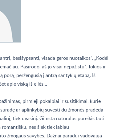
antri, besišypsanti, visada geros nuotaikos“. „Kodėl
nemačiau. Pasirodo, aš jo visai nepažįstu“. Tokios ir
 porą, peržengusią į antrą santykių etapą. Iš
et apie viską iš eilės…
ažinimas, pirmieji pokalbiai ir susitikimai, kurie
ą suradę ar aplinkybių suvesti du žmonės pradeda
ualinį, tiek dvasinį. Gimsta natūralus poreikis būti
 romantišku, nes šiek tiek labiau
kito žmogaus savybes. Dažnai paradui vadovauja