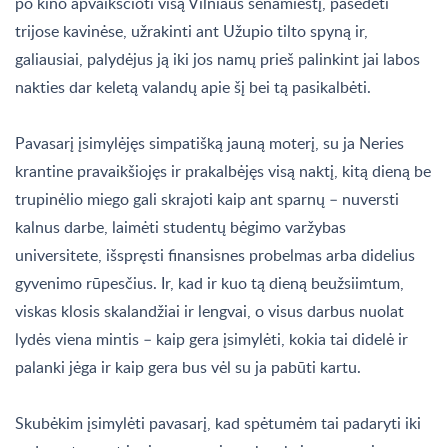
po kino apvaikščioti visą Vilniaus senamiestį, pasėdėti
trijose kavinėse, užrakinti ant Užupio tilto spyną ir,
galiausiai, palydėjus ją iki jos namų prieš palinkint jai labos
nakties dar keletą valandų apie šį bei tą pasikalbėti.
Pavasarį įsimylėjęs simpatišką jauną moterį, su ja Neries
krantine pravaikšiojęs ir prakalbėjęs visą naktį, kitą dieną be
trupinėlio miego gali skrajoti kaip ant sparnų – nuversti
kalnus darbe, laimėti studentų bėgimo varžybas
universitete, išspręsti finansisnes probelmas arba didelius
gyvenimo rūpesčius. Ir, kad ir kuo tą dieną beužsiimtum,
viskas klosis skalandžiai ir lengvai, o visus darbus nuolat
lydės viena mintis – kaip gera įsimylėti, kokia tai didelė ir
palanki jėga ir kaip gera bus vėl su ja pabūti kartu.
Skubėkim įsimylėti pavasarį, kad spėtumėm tai padaryti iki