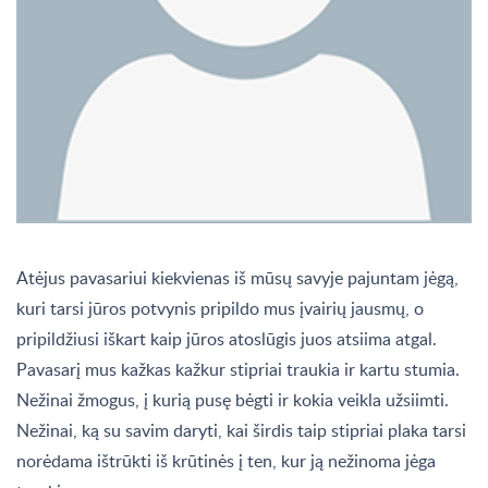
Atėjus pavasariui kiekvienas iš mūsų savyje pajuntam jėgą,
kuri tarsi jūros potvynis pripildo mus įvairių jausmų, o
pripildžiusi iškart kaip jūros atoslūgis juos atsiima atgal.
Pavasarį mus kažkas kažkur stipriai traukia ir kartu stumia.
Nežinai žmogus, į kurią pusę bėgti ir kokia veikla užsiimti.
Nežinai, ką su savim daryti, kai širdis taip stipriai plaka tarsi
norėdama ištrūkti iš krūtinės į ten, kur ją nežinoma jėga