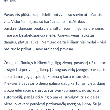
traukia.
Pavasaris plūsta kaip didelis potvynis su savim atnešantis
visą Viduržemio jūrą su karšta saule ir iš Afrikos
parskrendančiais paukščiais, šiltu lietumi, ilgomis dienomis
ir garsiai besibeldžiančia meile. Gaivus vėjas, aukštas
dangus, platūs laukai, Nemuno delta ir šiauriniai molai – visi
pasiruošę priimti į save ateinantį pavasarį.
Žmogus, išlaukęs ir iškentėjęs ilgą žiemą, pavasarį už tai nori
atsigriebti per vieną dieną. Į žmogaus vidų įžengęs pavasaris
sukeldamas jėgų atplūdį skubina jį kurti ir įsimylėti.
Kiekvieną pavasario dieną galima daug kartų įsimylėti, daug
gražių eilėraščių parašyti, susitvarkyti namus, nusiplauti
automobilį, pabėgioti Vingio parke, suvalgyti tris dideles
picas, o vakare pakviesti patinkančią merginą į kiną. Su ja