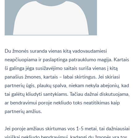
Du žmonės suranda vienas kitą vadovaudamiesi
neapčiuopiama ir paslaptinga patrauklumo magija. Kartais
ši galinga jėga susižavėjimo saitais suriša vienas į kitą
panašius žmones, kartais – labai skirtingus. Jei skiriasi
partnerių ūgis, plaukų spalva, niekam nekyla abejonių, kad
tai galėtų kliudyti santykiams. Tačiau dažnai diskutuojama,
ar bendravimui poroje nekliudo toks neatitikimas kaip
partnerių amžius.
Jei poroje amžiaus skirtumas vos 1-5 metai, tai dažniausiai
visiškai nekliudo bendravimui, kadangi du žmonės yra tos