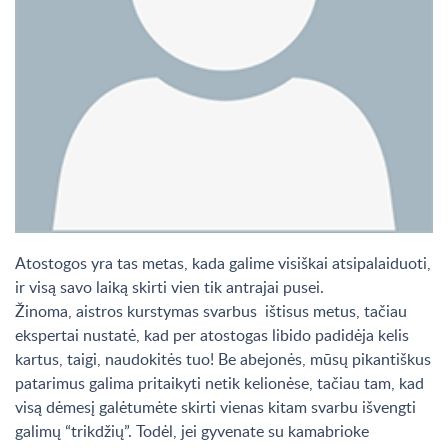
Atostogos yra tas metas, kada galime visiškai atsipalaiduoti,
ir visą savo laiką skirti vien tik antrajai pusei.
Žinoma, aistros kurstymas svarbus ištisus metus, tačiau
ekspertai nustatė, kad per atostogas libido padidėja kelis
kartus, taigi, naudokitės tuo! Be abejonės, mūsų pikantiškus
patarimus galima pritaikyti netik kelionėse, tačiau tam, kad
visą dėmesį galėtumėte skirti vienas kitam svarbu išvengti
galimų “trikdžių”. Todėl, jei gyvenate su kamabrioke