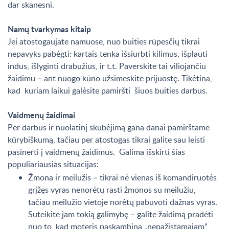
dar skanesni.
Namų tvarkymas kitaip
Jei atostogaujate namuose, nuo buities rūpesčių tikrai
nepavyks pabėgti: kartais tenka išsiurbti kilimus, išplauti
indus, išlyginti drabužius, ir t.t. Paverskite tai viliojančiu
žaidimu – ant nuogo kūno užsimeskite prijuostę. Tikėtina,
kad kuriam laikui galėsite pamiršti šiuos buities darbus.
Vaidmenų žaidimai
Per darbus ir nuolatinį skubėjimą gana danai pamirštame
kūrybiškumą, tačiau per atostogas tikrai galite sau leisti
pasinerti į vaidmenų žaidimus. Galima išskirti šias
populiariausias situacijas:
Žmona ir meilužis – tikrai nė vienas iš komandiruotės
grįžęs vyras nenorėtų rasti žmonos su meilužiu,
tačiau meilužio vietoje norėtų pabuvoti dažnas vyras.
Suteikite jam tokią galimybę – galite žaidimą pradėti
nuo to, kad moteris paskambina „nepažįstamajam“,