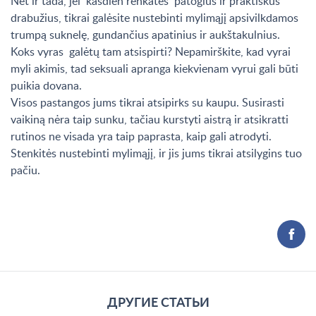
Net ir tada, jei kasdien renkatės patogius ir praktiškus
drabužius, tikrai galėsite nustebinti mylimąjį apsivilkdamos
trumpą suknelę, gundančius apatinius ir aukštakulnius.
Koks vyras galėtų tam atsispirti? Nepamirškite, kad vyrai
myli akimis, tad seksuali apranga kiekvienam vyrui gali būti
puikia dovana.
Visos pastangos jums tikrai atsipirks su kaupu. Susirasti
vaikiną nėra taip sunku, tačiau kurstyti aistrą ir atsikratti
rutinos ne visada yra taip paprasta, kaip gali atrodyti.
Stenkitės nustebinti mylimąjį, ir jis jums tikrai atsilygins tuo
pačiu.
ДРУГИЕ СТАТЬИ