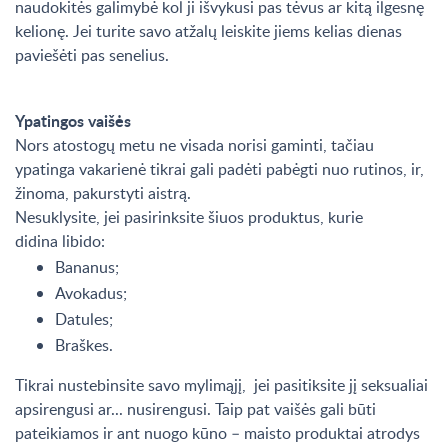
naudokitės galimybė kol ji išvykusi pas tėvus ar kitą ilgesnę
kelionę. Jei turite savo atžalų leiskite jiems kelias dienas
paviešėti pas senelius.
Ypatingos vaišės
Nors atostogų metu ne visada norisi gaminti, tačiau
ypatinga vakarienė tikrai gali padėti pabėgti nuo rutinos, ir,
žinoma, pakurstyti aistrą.
Nesuklysite, jei pasirinksite šiuos produktus, kurie
didina libido:
Bananus;
Avokadus;
Datules;
Braškes.
Tikrai nustebinsite savo mylimąjį, jei pasitiksite jį seksualiai
apsirengusi ar... nusirengusi. Taip pat vaišės gali būti
pateikiamos ir ant nuogo kūno – maisto produktai atrodys