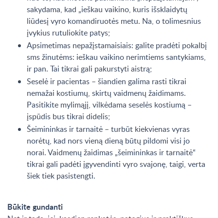
sakydama, kad „ieškau vaikino, kuris išsklaidytų
liūdesį vyro komandiruotės metu. Na, o tolimesnius
įvykius rutuliokite patys;
Apsimetimas nepažįstamaisiais: galite pradėti pokalbį
sms žinutėms: ieškau vaikino nerimtiems santykiams,
ir pan. Tai tikrai gali pakurstyti aistrą;
Seselė ir pacientas – šiandien galima rasti tikrai
nemažai kostiumų, skirtų vaidmenų žaidimams.
Pasitikite mylimąjį, vilkėdama seselės kostiumą –
įspūdis bus tikrai didelis;
Šeimininkas ir tarnaitė – turbūt kiekvienas vyras
norėtų, kad nors vieną dieną būtų pildomi visi jo
norai. Vaidmenų žaidimas „šeimininkas ir tarnaitė“
tikrai gali padėti įgyvendinti vyro svajonę, taigi, verta
šiek tiek pasistengti.
Būkite gundanti