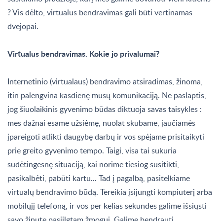
? Vis dėlto, virtualus bendravimas gali būti vertinamas
dvejopai.
Virtualus bendravimas. Kokie jo privalumai?
Internetinio (virtualaus) bendravimo atsiradimas, žinoma,
itin palengvina kasdienę mūsų komunikaciją. Ne paslaptis,
jog šiuolaikinis gyvenimo būdas diktuoja savas taisykles :
mes dažnai esame užsiėmę, nuolat skubame, jaučiamės
įpareigoti atlikti daugybę darbų ir vos spėjame prisitaikyti
prie greito gyvenimo tempo. Taigi, visa tai sukuria
sudėtingesnę situaciją, kai norime tiesiog susitikti,
pasikalbėti, pabūti kartu... Tad į pagalbą, pasitelkiame
virtualų bendravimo būdą. Tereikia įsijungti kompiuterį arba
mobilųjį telefoną, ir vos per kelias sekundes galime išsiųsti
savo žinutę pasiilgtam žmogui. Galime bendrauti,