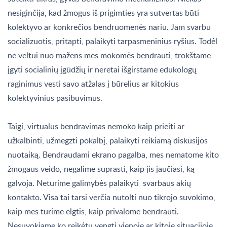
nesiginčija, kad žmogus iš prigimties yra sutvertas būti
kolektyvo ar konkrečios bendruomenės nariu. Jam svarbu
socializuotis, pritapti, palaikyti tarpasmeninius ryšius. Todėl
ne veltui nuo mažens mes mokomės bendrauti, trokštame
įgyti socialinių įgūdžių ir neretai išgirstame edukologų
raginimus vesti savo atžalas į būrelius ar kitokius
kolektyvinius pasibuvimus.
Taigi, virtualus bendravimas nemoko kaip prieiti ar
užkalbinti, užmegzti pokalbį, palaikyti reikiamą diskusijos
nuotaiką. Bendraudami ekrano pagalba, mes nematome kito
žmogaus veido, negalime suprasti, kaip jis jaučiasi, ką
galvoja. Neturime galimybės palaikyti svarbaus akių
kontakto. Visa tai tarsi verčia nutolti nuo tikrojo suvokimo,
kaip mes turime elgtis, kaip privalome bendrauti.
Nesuvokiame ko reikėtų vengti vienoje ar kitoje situacijoje.