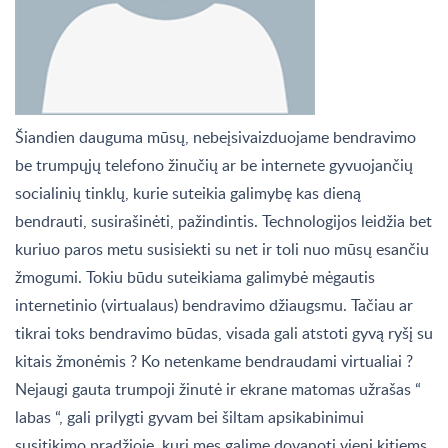
Šiandien dauguma mūsų, nebeįsivaizduojame bendravimo
be trumpųjų telefono žinučių ar be internete gyvuojančių
socialinių tinklų, kurie suteikia galimybę kas dieną
bendrauti, susirašinėti, pažindintis. Technologijos leidžia bet
kuriuo paros metu susisiekti su net ir toli nuo mūsų esančiu
žmogumi. Tokiu būdu suteikiama galimybė mėgautis
internetinio (virtualaus) bendravimo džiaugsmu. Tačiau ar
tikrai toks bendravimo būdas, visada gali atstoti gyvą ryšį su
kitais žmonėmis ? Ko netenkame bendraudami virtualiai ?
Nejaugi gauta trumpoji žinutė ir ekrane matomas užrašas “
labas “, gali prilygti gyvam bei šiltam apsikabinimui
susitikimo pradžioje, kurį mes galime dovanoti vieni kitiems