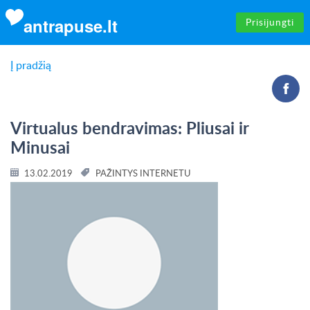
antrapuse.lt
Prisijungti
Į pradžią
Virtualus bendravimas: Pliusai ir
Minusai
13.02.2019
PAŽINTYS INTERNETU