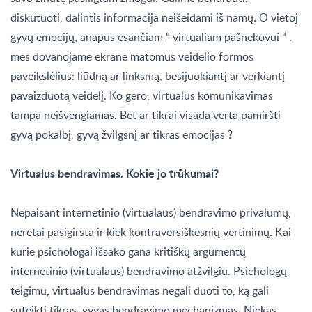
diskutuoti, dalintis informacija neišeidami iš namų. O vietoj
gyvų emocijų, anapus esančiam “ virtualiam pašnekovui “ ,
mes dovanojame ekrane matomus veidelio formos
paveikslėlius: liūdną ar linksmą, besijuokiantį ar verkiantį
pavaizduotą veidelį. Ko gero, virtualus komunikavimas
tampa neišvengiamas. Bet ar tikrai visada verta pamiršti
gyvą pokalbį, gyvą žvilgsnį ar tikras emocijas ?
Virtualus bendravimas. Kokie jo trūkumai?
Nepaisant internetinio (virtualaus) bendravimo privalumų,
neretai pasigirsta ir kiek kontraversiškesnių vertinimų. Kai
kurie psichologai išsako gana kritiškų argumentų
internetinio (virtualaus) bendravimo atžvilgiu. Psichologų
teigimu, virtualus bendravimas negali duoti to, ką gali
suteikti tikras, gyvas bendravimo mechanizmas. Niekas