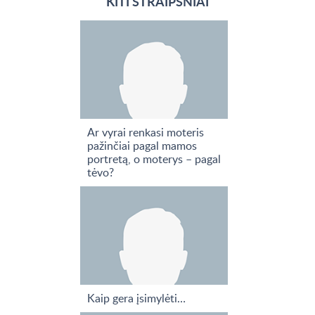
KITI STRAIPSNIAI
Ar vyrai renkasi moteris
pažinčiai pagal mamos
portretą, o moterys – pagal
tėvo?
Kaip gera įsimylėti…