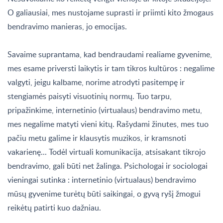
O galiausiai, mes nustojame suprasti ir priimti kito žmogaus
bendravimo manieras, jo emocijas.
Savaime suprantama, kad bendraudami realiame gyvenime,
mes esame priversti laikytis ir tam tikros kultūros : negalime
valgyti, jeigu kalbame, norime atrodyti pasitempę ir
stengiamės paisyti visuotinių normų. Tuo tarpu,
pripažinkime, internetinio (virtualaus) bendravimo metu,
mes negalime matyti vieni kitų. Rašydami žinutes, mes tuo
pačiu metu galime ir klausytis muzikos, ir kramsnoti
vakarienę... Todėl virtuali komunikacija, atsisakant tikrojo
bendravimo, gali būti net žalinga. Psichologai ir sociologai
vieningai sutinka : internetinio (virtualaus) bendravimo
mūsų gyvenime turėtų būti saikingai, o gyvą ryšį žmogui
reikėtų patirti kuo dažniau.