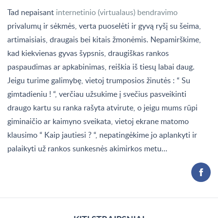
Tad nepaisant
internetinio (virtualaus) bendravimo
privalumų ir sėkmės, verta puoselėti ir gyvą ryšį su šeima,
artimaisiais, draugais bei kitais žmonėmis. Nepamirškime,
kad kiekvienas gyvas šypsnis, draugiškas rankos
paspaudimas ar apkabinimas, reiškia iš tiesų labai daug.
Jeigu turime galimybę, vietoj trumposios žinutės : “ Su
gimtadieniu ! “, verčiau užsukime į svečius pasveikinti
draugo kartu su ranka rašyta atvirute, o jeigu mums rūpi
giminaičio ar kaimyno sveikata, vietoj ekrane matomo
klausimo “ Kaip jautiesi ? “, nepatingėkime jo aplankyti ir
palaikyti už rankos sunkesnės akimirkos metu...