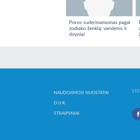
Poros suderinamumas pagal
zodiako ženklą: vandenis ir
dvyniai
STE
NAUDOJIMOSI NUOSTATAI
D.U.K.
STRAIPSNIAI