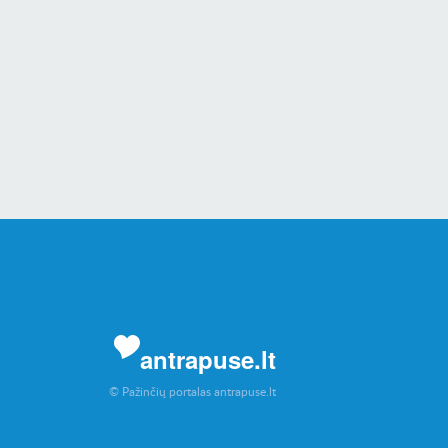
antrapuse.lt
© Pažinčių portalas antrapuse.lt