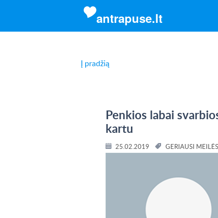
antrapuse.lt
Į pradžią
Penkios labai svarbio
kartu
25.02.2019
GERIAUSI MEILĖS