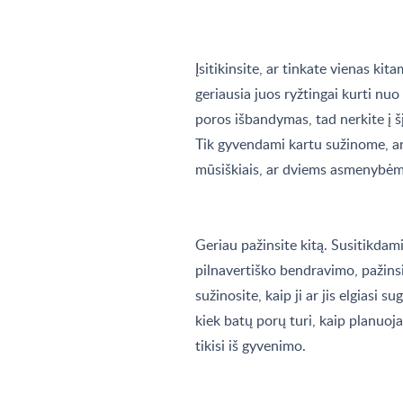
Įsitikinsite, ar tinkate vienas kita
geriausia juos ryžtingai kurti nu
poros išbandymas, tad nerkite į šį
Tik gyvendami kartu sužinome, ar 
mūsiškiais, ar dviems asmenybėms
Geriau pažinsite kitą. Susitikdam
pilnavertiško bendravimo, pažins
sužinosite, kaip ji ar jis elgiasi 
kiek batų porų turi, kaip planuoja
tikisi iš gyvenimo.