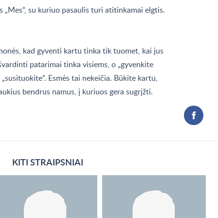
s „Mes“, su kuriuo pasaulis turi atitinkamai elgtis.
onės, kad gyventi kartu tinka tik tuomet, kai jus
švardinti patarimai tinka visiems, o „gyvenkite
 „susituokite“. Esmės tai nekeičia. Būkite kartu,
jaukius bendrus namus, į kuriuos gera sugrįžti.
KITI STRAIPSNIAI