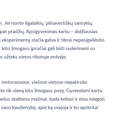
m. Jei norite ilgalaikių, pilnavertiškų santykių,
o pat pradžių. Apsigyvenimas kartu – didžiausias
 eksperimentą stačia galva ir tikrai nepasigailėsite.
kito žmogaus įpročiai gali būti suderinami su
 užteks vietos ribotoje erdvėje.
i restoranuose, viešose vietose nepatirsite
ite tik vieną kito žmogaus pusę. Gyvendami kartu
sugedus skalbimo mašinai, kada keliasi ir eina miegoti,
 savo kasdienybę, apie ką svajoja ir ko apskritai