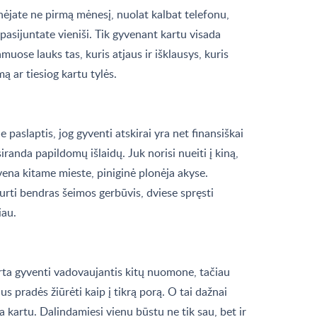
kinėjate ne pirmą mėnesį, nuolat kalbat telefonu,
i pasijuntate vieniši. Tik gyvenant kartu visada
muose lauks tas, kuris atjaus ir išklausys, kuris
ą ar tiesiog kartu tylės.
aslaptis, jog gyventi atskirai yra net finansiškai
siranda papildomų išlaidų. Juk norisi nueiti į kiną,
gyvena kitame mieste, piniginė plonėja akyse.
ti bendras šeimos gerbūvis, dviese spręsti
iau.
erta gyventi vadovaujantis kitų nuomone, tačiau
 jus pradės žiūrėti kaip į tikrą porą. O tai dažnai
kartu. Dalindamiesi vienu būstu ne tik sau, bet ir