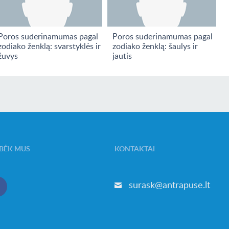
Poros suderinamumas pagal
Poros suderinamumas pagal
zodiako ženklą: svarstyklės ir
zodiako ženklą: šaulys ir
žuvys
jautis
BĖK MUS
KONTAKTAI
surask@antrapuse.lt