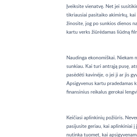
Įveiksite vienatvę. Net jei susiti
tikriausiai pasitaiko akimirkų, ka
žinosite, jog po sunkios dienos na
kartu verks žiūrėdamas liūdną film
Naudinga ekonomiškai. Niekam ne p
sunkiau. Kai turi antrąją pusę, at
pasėdėti kavinėje, o jei ji ar jis 
Apsigyvenus kartu pradedamas kur
finansinius reikalus gerokai lengv
Keičiasi aplinkinių požiūris. Nev
pasijusite geriau, kai aplinkiniai į
nutinka tuomet, kai apsigyvenama 