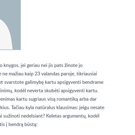
 knygos, jei geriau nei jis pats žinote jo
e ne mažiau kaip 23 valandas paroje, tikriausiai
et svarstote galimybę kartu apsigyventi bendrame
škinimų, kodėl neverta skubėti apsigyventi kartu.
enimas kartu sugriaus visą romantiką arba dar
kius. Tačiau kyla natūralus klausimas: jeigu nesate
tai sužinoti nedelsiant? Keletas argumentų, kodėl
tis į bendrą būstą: