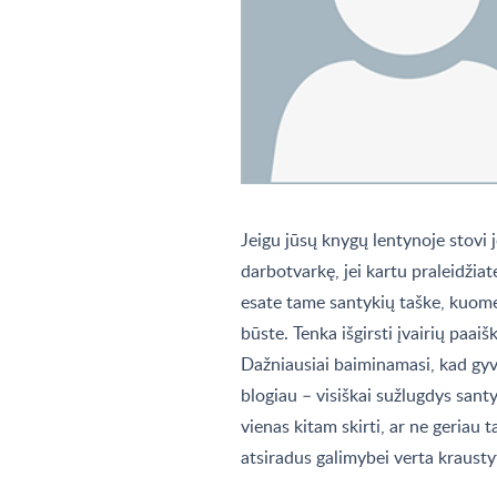
Jeigu jūsų knygų lentynoje stovi jo
darbotvarkę, jei kartu praleidžiat
esate tame santykių taške, kuom
būste. Tenka išgirsti įvairių paai
Dažniausiai baiminamasi, kad gyv
blogiau – visiškai sužlugdys santy
vienas kitam skirti, ar ne geriau 
atsiradus galimybei verta krausty