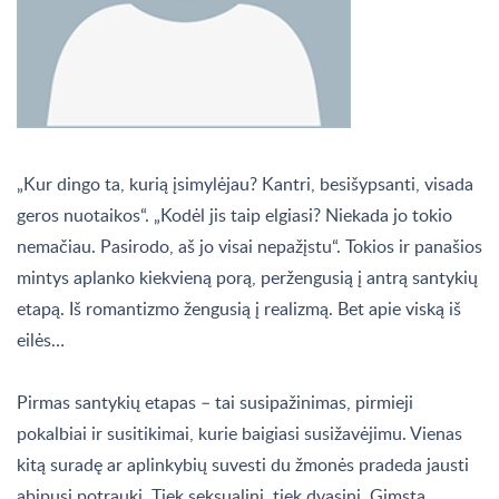
„Kur dingo ta, kurią įsimylėjau? Kantri, besišypsanti, visada
geros nuotaikos“. „Kodėl jis taip elgiasi? Niekada jo tokio
nemačiau. Pasirodo, aš jo visai nepažįstu“. Tokios ir panašios
mintys aplanko kiekvieną porą, peržengusią į antrą santykių
etapą. Iš romantizmo žengusią į realizmą. Bet apie viską iš
eilės…
Pirmas santykių etapas – tai susipažinimas, pirmieji
pokalbiai ir susitikimai, kurie baigiasi susižavėjimu. Vienas
kitą suradę ar aplinkybių suvesti du žmonės pradeda jausti
abipusį potraukį. Tiek seksualinį, tiek dvasinį. Gimsta