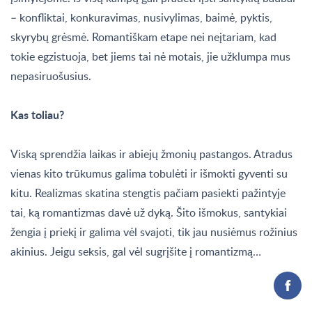
– konfliktai, konkuravimas, nusivylimas, baimė, pyktis,
skyrybų grėsmė. Romantiškam etape nei neįtariam, kad
tokie egzistuoja, bet jiems tai nė motais, jie užklumpa mus
nepasiruošusius.
Kas toliau?
Viską sprendžia laikas ir abiejų žmonių pastangos. Atradus
vienas kito trūkumus galima tobulėti ir išmokti gyventi su
kitu. Realizmas skatina stengtis pačiam pasiekti pažintyje
tai, ką romantizmas davė už dyką. Šito išmokus, santykiai
žengia į priekį ir galima vėl svajoti, tik jau nusiėmus rožinius
akinius. Jeigu seksis, gal vėl sugrįšite į romantizmą…