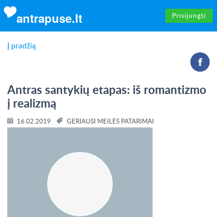
antrapuse.lt
Prisijungti
Į pradžią
Antras santykių etapas: iš romantizmo
į realizmą
16.02.2019
GERIAUSI MEILĖS PATARIMAI