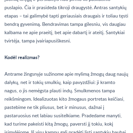
puslapio. Čia ir prasideda tikroji draugystė. Antras santykių
etapas – tai galimybė tapti geriausiais draugais ir toliau tęsti
bendrą gyvenimą. Bendravimas tampa gilesniu, vis daugiau
kalbama ne apie praeitį, bet apie dabartį ir ateitį. Santykiai
tvirtėja, tampa įvairiapusiškesni.
Kodėl realizmas?
Antrame žingsnyje sužinome apie mylimą žmogų daug naujų
dalykų, net ir tokių smulkių, kaip pavyzdžiui: ji kramto
nagus, o jis nemėgsta plauti indų. Smulkmenos tampa
reikšmingom. Idealizuotas kito žmogaus portretas keičiasi,
pastebime ne tik pliusus, bet ir minusus, dažnai į
pastaruosius net labiau susitelkiame. Pradedame manyti,
kad turime pakeisti kitą žmogų, paversti jį tokiu, kokį
įsimylėjome. Iš visų kampų gali pradėti lįsti santykių baubai