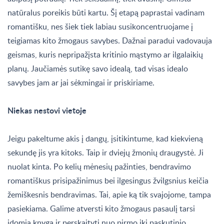
natūralus poreikis būti kartu. Šį etapą paprastai vadinam
romantišku, nes šiek tiek labiau susikoncentruojame į
teigiamas kito žmogaus savybes. Dažnai paradui vadovauja
geismas, kuris nepripažįsta kritinio mąstymo ar ilgalaikių
planų. Jaučiamės sutikę savo idealą, tad visas idealo
savybes jam ar jai sėkmingai ir priskiriame.
Niekas nestovi vietoje
Jeigu pakeltume akis į dangų, įsitikintume, kad kiekvieną
sekundę jis yra kitoks. Taip ir dviejų žmonių draugystė. Ji
nuolat kinta. Po kelių mėnesių pažinties, bendravimo
romantiškus prisipažinimus bei ilgesingus žvilgsnius keičia
žemiškesnis bendravimas. Tai, apie ką tik svajojome, tampa
pasiekiama. Galime atversti kito žmogaus pasaulį tarsi
įdomią knygą ir perskaityti nuo pirmo iki paskutinio