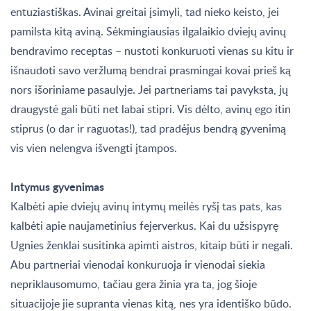
entuziastiškas. Avinai greitai įsimyli, tad nieko keisto, jei
pamilsta kitą aviną. Sėkmingiausias ilgalaikio dviejų avinų
bendravimo receptas – nustoti konkuruoti vienas su kitu ir
išnaudoti savo veržlumą bendrai prasmingai kovai prieš ką
nors išoriniame pasaulyje. Jei partneriams tai pavyksta, jų
draugystė gali būti net labai stipri. Vis dėlto, avinų ego itin
stiprus (o dar ir raguotas!), tad pradėjus bendrą gyvenimą
vis vien nelengva išvengti įtampos.
Intymus gyvenimas
Kalbėti apie dviejų avinų intymų meilės ryšį tas pats, kas
kalbėti apie naujametinius fejerverkus. Kai du užsispyrę
Ugnies ženklai susitinka apimti aistros, kitaip būti ir negali.
Abu partneriai vienodai konkuruoja ir vienodai siekia
nepriklausomumo, tačiau gera žinia yra ta, jog šioje
situacijoje jie supranta vienas kitą, nes yra identiško būdo.