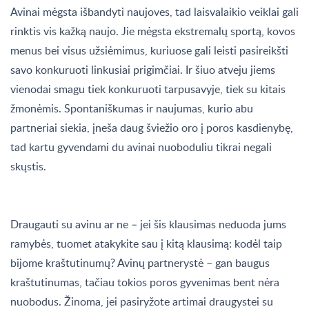
Avinai mėgsta išbandyti naujoves, tad laisvalaikio veiklai gali
rinktis vis kažką naujo. Jie mėgsta ekstremalų sportą, kovos
menus bei visus užsiėmimus, kuriuose gali leisti pasireikšti
savo konkuruoti linkusiai prigimčiai. Ir šiuo atveju jiems
vienodai smagu tiek konkuruoti tarpusavyje, tiek su kitais
žmonėmis. Spontaniškumas ir naujumas, kurio abu
partneriai siekia, įneša daug šviežio oro į poros kasdienybę,
tad kartu gyvendami du avinai nuoboduliu tikrai negali
skųstis.
Draugauti su avinu ar ne – jei šis klausimas neduoda jums
ramybės, tuomet atakykite sau į kitą klausimą: kodėl taip
bijome kraštutinumų? Avinų partnerystė – gan baugus
kraštutinumas, tačiau tokios poros gyvenimas bent nėra
nuobodus. Žinoma, jei pasiryžote artimai draugystei su