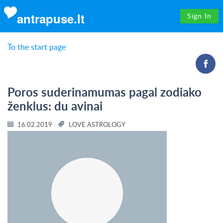
antrapuse.lt
Sign In
To the start page
Poros suderinamumas pagal zodiako
ženklus: du avinai
16.02.2019
LOVE ASTROLOGY