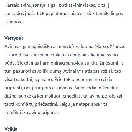
Kartais avinų santykis gali būti savininkiškas, o tai į
santykius įneša tiek papildomos aistros, tiek bereikalingos
įtampos.
Vertybės
Avinas – gan egoistiška asmenybė, valdoma Marso. Marsas
– karo dievas, ir tai pakankamai daug pasako apie avino
būdą. Siekdamas harmoningų santykių su kitu žmogumi jis
turi paaukoti savo išdidumą. Avinai yra atlapaširdžiai, tad
visad sako tai, ką mano. Prie tokio bendravimo reikia
priprasti, net jei ir pats esi avinas. Šiam zodiako ženklui
dažnai sunkoka kontroliuoti emocijas, tai avinų poroje gali
tapti konfliktų priežastimi. Jeigu ja netaps apskritai
konfliktiška avino prigimtis.
Veikla