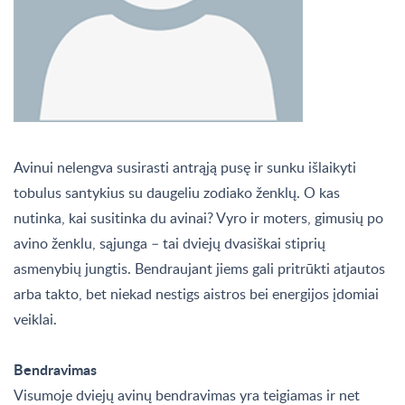
Avinui nelengva susirasti antrąją pusę ir sunku išlaikyti
tobulus santykius su daugeliu zodiako ženklų. O kas
nutinka, kai susitinka du avinai? Vyro ir moters, gimusių po
avino ženklu, sąjunga – tai dviejų dvasiškai stiprių
asmenybių jungtis. Bendraujant jiems gali pritrūkti atjautos
arba takto, bet niekad nestigs aistros bei energijos įdomiai
veiklai.
Bendravimas
Visumoje dviejų avinų bendravimas yra teigiamas ir net