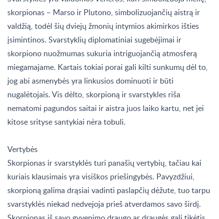
skorpionas – Marso ir Plutono, simbolizuojančių aistrą ir
valdžią, todėl šių dviejų žmonių intymios akimirkos išties
įsimintinos. Svarstyklių diplomatiniai sugebėjimai ir
skorpiono nuožmumas sukuria intriguojančią atmosferą
miegamajame. Kartais tokiai porai gali kilti sunkumų dėl to,
jog abi asmenybės yra linkusios dominuoti ir būti
nugalėtojais. Vis dėlto, skorpioną ir svarstykles riša
nematomi pagundos saitai ir aistra juos laiko kartu, net jei
kitose srityse santykiai nėra tobuli.
Vertybės
Skorpionas ir svarstyklės turi panašių vertybių, tačiau kai
kuriais klausimais yra visiškos priešingybės. Pavyzdžiui,
skorpioną galima drąsiai vadinti paslapčių dėžute, tuo tarpu
svarstyklės niekad nedvejoja prieš atverdamos savo širdį.
Skorpionas iš savo gyvenimo draugo ar draugės gali tikėtis