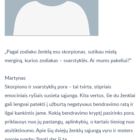
„Pagal zodiako ženklą esu skorpionas, sutikau mielą
merginą, kurios zodiakas – svarstyklės. Ar mums pakeliui?“
Martynas
Skorpiono ir svarstyklių pora – tai tvirta, stipriais
emociniais ryšiais susieta sąjunga. Kita vertus, šie du ženklai
gali lengvai patekti į užburtą negatyvaus bendravimo ratą ir
ilgai kankintis jame. Kokią bendravimo kryptį pasirinks pora,
priklausys nuo jų pastangų, aplinkybių, o kartais tiesiog nuo
atsitiktinumo. Apie šių dviejų ženklų sąjungą vyro ir moters
poroje svarbu žinoti dar šį tą…