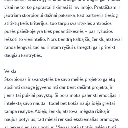
visai ne to, ko paprastai tikimasi iš mylimojo. Praktiškam ir
jautriam skorpionui dažnai pakanka, kad partneris tiesiog
atitiktų kelis kriterijus, tuo tarpu svarstyklės antrosios
pusės paieškoje yra kiek pedantiškesnės – pasiryžusios
ieškoti to vienintelio. Nors bendrą kalbą šių ženklų atstovai
randa lengvai, tačiau rimtam ryšiui užmegzti gali prireikti
daugiau kantrybės.
Veikla
Skorpionas ir svarstyklės be savo meilės projekto galėtų
apsiimti drauge įgyvendinti dar bent dešimt projektų ir
jiems tai puikiai pavyktų. Ši pora moka palenkti emocijas ir
intelektą savo naudai, todėl bet kokia nauja idėja greitai
tampa realybe. Abiejų ženklų atstovai mėgsta riziką ir
naujus potyrius, tad mielai renkasi ekstremalias pramogas
ar nekasdieniškus hobius. Vienas tokių hobių galėtų būti