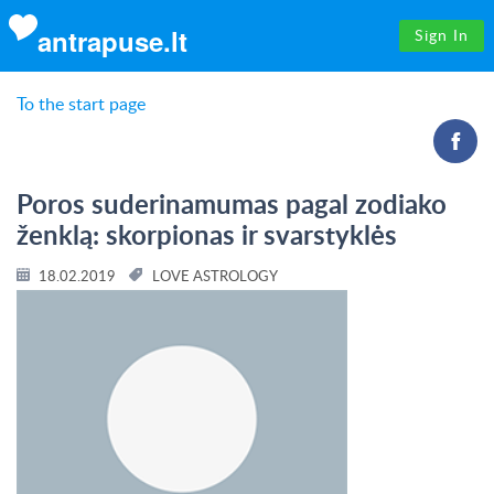
antrapuse.lt
Sign In
To the start page
Poros suderinamumas pagal zodiako
ženklą: skorpionas ir svarstyklės
18.02.2019
LOVE ASTROLOGY