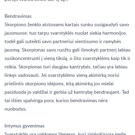
Bendravimas
Skorpiono ženklo atstovams kartais sunku susigaudyti savo
jausmuose, tuo tarpu svarstyklės nuolat siekia harmonijos,
todėl gali suteikti savo partneriui vientisumo ir ramybės
jausmą. Skorpionas savo ruožtu gali išmokyti partnerį labiau
susikoncentruoti į vieną tikslą, o šito svarstyklėms kaip tik ir
reikia. Skorpionas turi daugiau kantrybės, tačiau yra labiau
linkęs vadovauti. Jei svarstyklėms vieną akimirką norisi
priešintis skorpiono idėjoms, kitą akimirką jos mielai
pasiduoda jo valdžiai ir gerbia už kantrybę bendraujant. Tad
tai išties spalvinga pora, kurios bendravimas nėra
nuobodus.
Intymus gyvenimas
Svarstyklės yra valdomos Veneros, kuri simbolizuoja meilę,