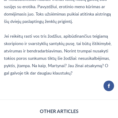
susijęs su erotika. Pavyzdžiui, erotinio meno kūrimas ar
domėjimasis juo. Toks užsiėmimas puikiai atitinka aistringą
šių dviejų paslaptingų ženklų prigimtį.
Jei reikėtų rasti vos tris žodžius, apibūdinančius teigiamą
skoripiono ir svarstyklių santykių pusę, tai būtų ištikimybė,
atvirumas ir bendradarbiavimas. Norint trumpai nusakyti
tokios poros sunkumus tiktų šie žodžiai: nesusikalbėjimas,
pyktis, įtampa. Na kaip, Martynai? Jau žinai atsakymą? O
gal galvoje tik dar daugiau klaustukų?
OTHER ARTICLES