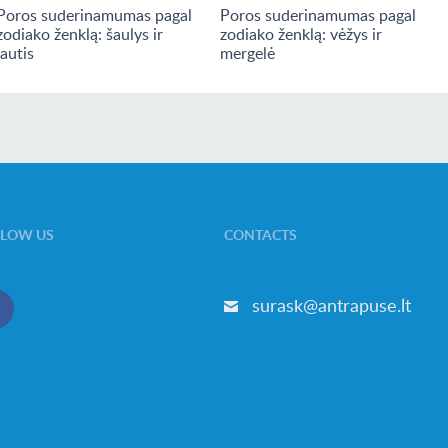
Poros suderinamumas pagal
Poros suderinamumas pagal
zodiako ženklą: šaulys ir
zodiako ženklą: vėžys ir
jautis
mergelė
LLOW US
CONTACTS
surask@antrapuse.lt