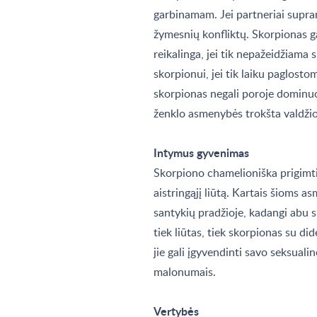
garbinamam. Jei partneriai supran
žymesnių konfliktų. Skorpionas gali
reikalinga, jei tik nepažeidžiama s
skorpionui, jei tik laiku paglostom
skorpionas negali poroje dominuoti
ženklo asmenybės trokšta valdžio
Intymus gyvenimas
Skorpiono chamelioniška prigimt
aistringąjį liūtą. Kartais šioms 
santykių pradžioje, kadangi abu s
tiek liūtas, tiek skorpionas su did
jie gali įgyvendinti savo seksuali
malonumais.
Vertybės