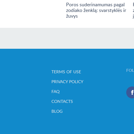
Poros suderinamumas pagal
zodiako ženklą: svarstyklės ir
žuvys
FO
TERMS OF USE
PRIVACY POLICY
FAQ
CONTACTS
BLOG