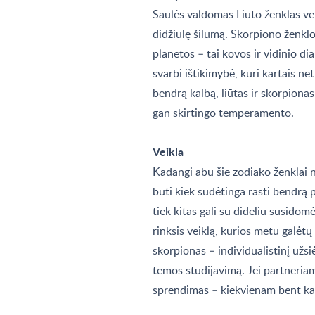
Saulės valdomas Liūto ženklas ver
didžiulę šilumą. Skorpiono ženkl
planetos – tai kovos ir vidinio dia
svarbi ištikimybė, kuri kartais n
bendrą kalbą, liūtas ir skorpiona
gan skirtingo temperamento.
Veikla
Kadangi abu šie zodiako ženklai nė
būti kiek sudėtinga rasti bendrą 
tiek kitas gali su dideliu susidomė
rinksis veiklą, kurios metu galėtų
skorpionas – individualistinį už
temos studijavimą. Jei partneriam
sprendimas – kiekvienam bent kar