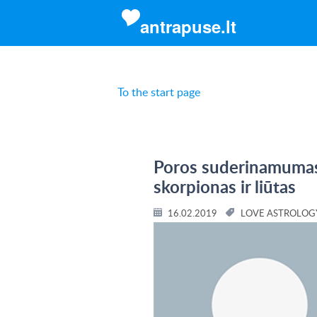
antrapuse.lt
To the start page
Poros suderinamumas 
skorpionas ir liūtas
16.02.2019
LOVE ASTROLOG