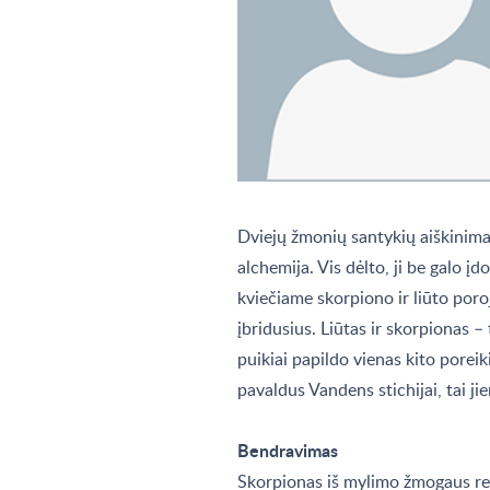
Dviejų žmonių santykių aiškinima
alchemija. Vis dėlto, ji be galo įd
kviečiame skorpiono ir liūto poro
įbridusius. Liūtas ir skorpionas – 
puikiai papildo vienas kito poreik
pavaldus Vandens stichijai, tai ji
Bendravimas
Skorpionas iš mylimo žmogaus rei