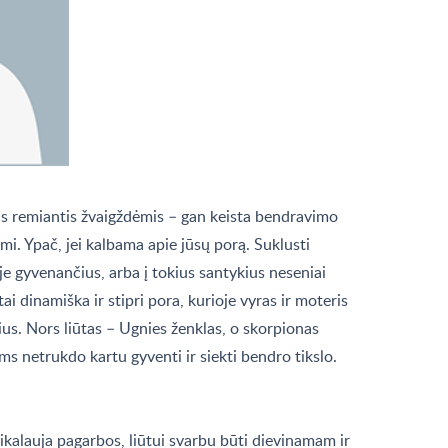
s remiantis žvaigždėmis – gan keista bendravimo
omi. Ypač, jei kalbama apie jūsų porą. Suklusti
je gyvenančius, arba į tokius santykius neseniai
tai dinamiška ir stipri pora, kurioje vyras ir moteris
ius. Nors liūtas – Ugnies ženklas, o skorpionas
ems netrukdo kartu gyventi ir siekti bendro tikslo.
kalauja pagarbos, liūtui svarbu būti dievinamam ir