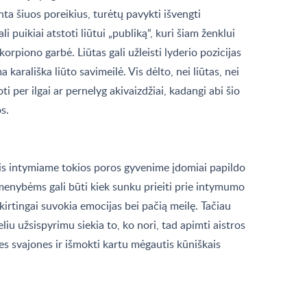
ta šiuos poreikius, turėtų pavykti išvengti
 puikiai atstoti liūtui „publiką“, kuri šiam ženklui
korpiono garbė. Liūtas gali užleisti lyderio pozicijas
a karališka liūto savimeilė. Vis dėlto, nei liūtas, nei
 per ilgai ar pernelyg akivaizdžiai, kadangi abi šio
s.
is intymiame tokios poros gyvenime įdomiai papildo
asmenybėms gali būti kiek sunku prieiti prie intymumo
kirtingai suvokia emocijas bei pačią meilę. Tačiau
eliu užsispyrimu siekia to, ko nori, tad apimti aistros
nes svajones ir išmokti kartu mėgautis kūniškais