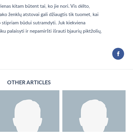
vienas kitam būtent tai, ko jie nori. Vis dėlto,
iako ženklų atstovai gali džiaugtis tik tuomet, kai
stipriam būdui sutramdyti. Juk kiekviena
iku palaisyti ir nepamiršti išrauti bjaurių piktžolių,
OTHER ARTICLES