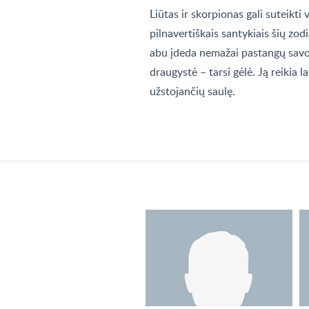
Liūtas ir skorpionas gali suteikti 
pilnavertiškais santykiais šių zod
abu įdeda nemažai pastangų savo 
draugystė – tarsi gėlė. Ją reikia la
užstojančių saulę.