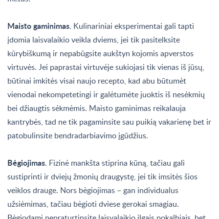
Maisto gaminimas
. Kulinariniai eksperimentai gali tapti
įdomia laisvalaikio veikla dviems, jei tik pasitelksite
kūrybiškumą ir nepabūgsite aukštyn kojomis apverstos
virtuvės. Jei paprastai virtuvėje sukiojasi tik vienas iš jūsų,
būtinai imkitės visai naujo recepto, kad abu būtumėt
vienodai nekompetetingi ir galėtumėte juoktis iš nesėkmių
bei džiaugtis sėkmėmis. Maisto gaminimas reikalauja
kantrybės, tad ne tik pagaminsite sau puikią vakarienę bet ir
patobulinsite bendradarbiavimo įgūdžius.
Bėgiojimas
. Fizinė mankšta stiprina kūną, tačiau gali
sustiprinti ir dviejų žmonių draugystę, jei tik imsitės šios
veiklos drauge. Nors bėgiojimas – gan individualus
užsiėmimas, tačiau bėgioti dviese gerokai smagiau.
Bėgiodami nepraturtinsite laisvalaikio ilgais pokalbiais, bet