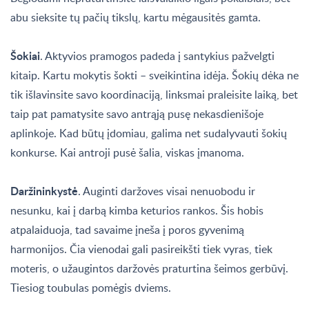
abu sieksite tų pačių tikslų, kartu mėgausitės gamta.
Šokiai
. Aktyvios pramogos padeda į santykius pažvelgti
kitaip. Kartu mokytis šokti – sveikintina idėja. Šokių dėka ne
tik išlavinsite savo koordinaciją, linksmai praleisite laiką, bet
taip pat pamatysite savo antrąją pusę nekasdienišoje
aplinkoje. Kad būtų įdomiau, galima net sudalyvauti šokių
konkurse. Kai antroji pusė šalia, viskas įmanoma.
Daržininkystė
. Auginti daržoves visai nenuobodu ir
nesunku, kai į darbą kimba keturios rankos. Šis hobis
atpalaiduoja, tad savaime įneša į poros gyvenimą
harmonijos. Čia vienodai gali pasireikšti tiek vyras, tiek
moteris, o užaugintos daržovės praturtina šeimos gerbūvį.
Tiesiog toubulas pomėgis dviems.