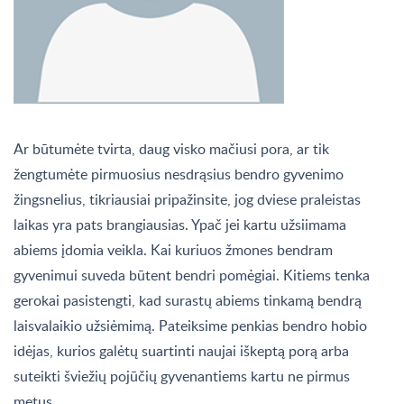
Ar būtumėte tvirta, daug visko mačiusi pora, ar tik
žengtumėte pirmuosius nesdrąsius bendro gyvenimo
žingsnelius, tikriausiai pripažinsite, jog dviese praleistas
laikas yra pats brangiausias. Ypač jei kartu užsiimama
abiems įdomia veikla. Kai kuriuos žmones bendram
gyvenimui suveda būtent bendri pomėgiai. Kitiems tenka
gerokai pasistengti, kad surastų abiems tinkamą bendrą
laisvalaikio užsiėmimą. Pateiksime penkias bendro hobio
idėjas, kurios galėtų suartinti naujai iškeptą porą arba
suteikti šviežių pojūčių gyvenantiems kartu ne pirmus
metus.