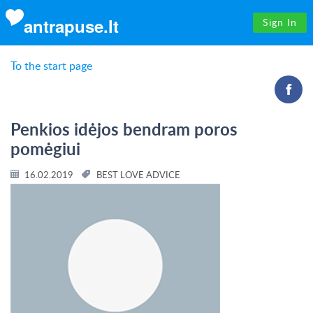
antrapuse.lt
Sign In
To the start page
Penkios idėjos bendram poros
pomėgiui
16.02.2019
BEST LOVE ADVICE