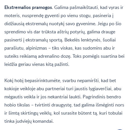
Ekstremalios pramogos
. Galima pašmaikštauti, kad vyras ir
moteris, nusprendę gyventi po vienu stogu, pasineria į
didžiausią ekstremalų nuotykį savo gyvenime. Jeigu po šio
sprendimo vis dar trūksta aštrių potyrių, galima drauge
pasinerti į ekstramalų sportą. Bekelės lenktynės, šuoliai
parašiutu, alpinizmas – tiks viskas, kas sudomins abu ir
suteiks reikiamą adrenalino dozę. Toks pomėgis suartina bei
leidžia geriau vienas kitą pažinti.
Kokį hobį bepasirinktumėte, svarbu nepamiršti, kad bet
kokioje veikloje abu partneriai turi jaustis lygiaverčiai, abu
mėgautis veikla ir jos nekantriai laukti. Pagrindinis bendro
hobio tikslas – tvirtinti draugystę, tad galima išmėginti nors
ir šimtą skirtingų veiklų, kol surasite būtent tą, kuri tobulai
tinka judviejų komandai.