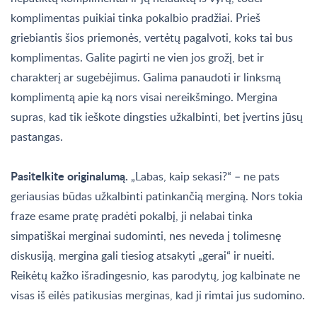
komplimentas puikiai tinka pokalbio pradžiai. Prieš
griebiantis šios priemonės, vertėtų pagalvoti, koks tai bus
komplimentas. Galite pagirti ne vien jos grožį, bet ir
charakterį ar sugebėjimus. Galima panaudoti ir linksmą
komplimentą apie ką nors visai nereikšmingo. Mergina
supras, kad tik ieškote dingsties užkalbinti, bet įvertins jūsų
pastangas.
Pasitelkite originalumą.
„Labas, kaip sekasi?“ – ne pats
geriausias būdas užkalbinti patinkančią merginą. Nors tokia
fraze esame pratę pradėti pokalbį, ji nelabai tinka
simpatiškai merginai sudominti, nes neveda į tolimesnę
diskusiją, mergina gali tiesiog atsakyti „gerai“ ir nueiti.
Reikėtų kažko išradingesnio, kas parodytų, jog kalbinate ne
visas iš eilės patikusias merginas, kad ji rimtai jus sudomino.