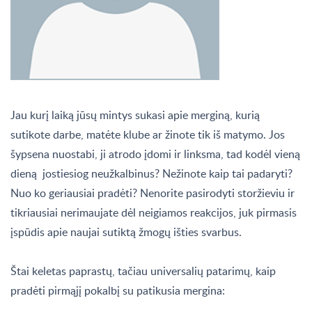
Jau kurį laiką jūsų mintys sukasi apie merginą, kurią
sutikote darbe, matėte klube ar žinote tik iš matymo. Jos
šypsena nuostabi, ji atrodo įdomi ir linksma, tad kodėl vieną
dieną jostiesiog neužkalbinus? Nežinote kaip tai padaryti?
Nuo ko geriausiai pradėti? Nenorite pasirodyti storžieviu ir
tikriausiai nerimaujate dėl neigiamos reakcijos, juk pirmasis
įspūdis apie naujai sutiktą žmogų išties svarbus.
Štai keletas paprastų, tačiau universalių patarimų, kaip
pradėti pirmąjį pokalbį su patikusia mergina: