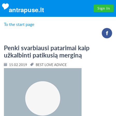
antrapuse.lt
Sign In
To the start page
Penki svarbiausi patarimai kaip
užkalbinti patikusią merginą
15.02.2019
BEST LOVE ADVICE