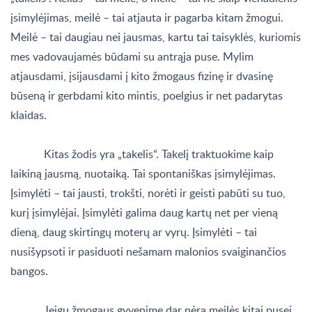
įsimylėjimas, meilė – tai atjauta ir pagarba kitam žmogui.
Meilė – tai daugiau nei jausmas, kartu tai taisyklės, kuriomis
mes vadovaujamės būdami su antrąja puse. Mylim
atjausdami, įsijausdami į kito žmogaus fizinę ir dvasinę
būseną ir gerbdami kito mintis, poelgius ir net padarytas
klaidas.
Kitas žodis yra „takelis“. Takelį traktuokime kaip
laikiną jausmą, nuotaiką. Tai spontaniškas įsimylėjimas.
Įsimylėti – tai jausti, trokšti, norėti ir geisti pabūti su tuo,
kurį įsimylėjai. Įsimylėti galima daug kartų net per vieną
dieną, daug skirtingų moterų ar vyrų. Įsimylėti – tai
nusišypsoti ir pasiduoti nešamam malonios svaiginančios
bangos.
Jeigu žmogaus gyvenime dar nėra meilės kitai pusei,