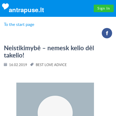
antrapuse.lt
Sign In
To the start page
Neistikimybė – nemesk kelio dėl
takelio!
16.02.2019
BEST LOVE ADVICE