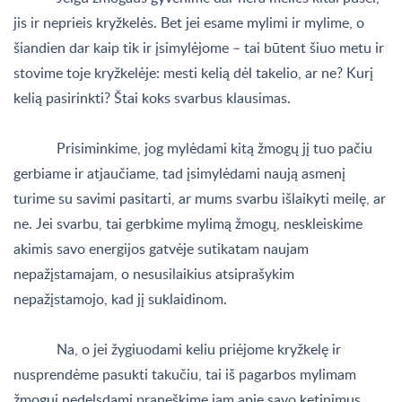
jis ir neprieis kryžkelės. Bet jei esame mylimi ir mylime, o
šiandien dar kaip tik ir įsimylėjome – tai būtent šiuo metu ir
stovime toje kryžkelėje: mesti kelią dėl takelio, ar ne? Kurį
kelią pasirinkti? Štai koks svarbus klausimas.
Prisiminkime, jog mylėdami kitą žmogų jį tuo pačiu
gerbiame ir atjaučiame, tad įsimylėdami naują asmenį
turime su savimi pasitarti, ar mums svarbu išlaikyti meilę, ar
ne. Jei svarbu, tai gerbkime mylimą žmogų, neskleiskime
akimis savo energijos gatvėje sutikatam naujam
nepažįstamajam, o nesusilaikius atsiprašykim
nepažįstamojo, kad jį suklaidinom.
Na, o jei žygiuodami keliu priėjome kryžkelę ir
nusprendėme pasukti takučiu, tai iš pagarbos mylimam
žmogui nedelsdami praneškime jam apie savo ketinimus.