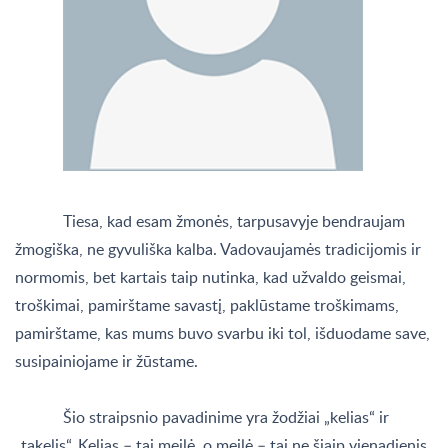
Tiesa, kad esam žmonės, tarpusavyje bendraujam
žmogiška, ne gyvuliška kalba. Vadovaujamės tradicijomis ir
normomis, bet kartais taip nutinka, kad užvaldo geismai,
troškimai, pamirštame savastį, paklūstame troškimams,
pamirštame, kas mums buvo svarbu iki tol, išduodame save,
susipainiojame ir žūstame.
Šio straipsnio pavadinime yra žodžiai „kelias“ ir
„takelis“. Kelias – tai meilė, o meilė – tai ne šiaip vienadienis