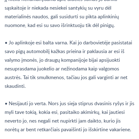
sąskaitoje ir niekada nesiekei santykių su vyru dėl
materialinės naudos, gali susidurti su pikta aplinkinių
nuomone, kad esi su savo išrinktuoju tik dėl pinigų.
• Jo aplinkoje esi balta varna. Kai jo darbovietėje pasistatai
savo pigų automobilį kažkas prieina ir paklausia ar esi iš
valymo įmonės, jo draugų kompanijoje bijai apsijuokti
nesuprasdama juokelio ar nežinodama kaip valgomos
austrės. Tai tik smulkmenos, tačiau jos gali varginti ar net
skaudinti.
• Nesijauti jo verta. Nors jus sieja stiprus dvasinis ryšys ir jis
myli tave tokią, kokia esi, pasitaiko akimirkų, kai jautiesi
neverto jo, nes negali net nupirkti jam daikto, kurio jis
norėtų ar bent retkarčiais pavaišinti jo išskirtine vakariene.