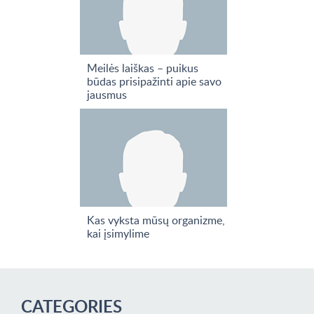
Meilės laiškas – puikus
būdas prisipažinti apie savo
jausmus
Kas vyksta mūsų organizme,
kai įsimylime
CATEGORIES