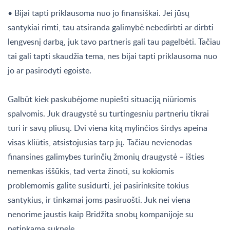
• Bijai tapti priklausoma nuo jo finansiškai. Jei jūsų
santykiai rimti, tau atsiranda galimybė nebedirbti ar dirbti
lengvesnį darbą, juk tavo partneris gali tau pagelbėti. Tačiau
tai gali tapti skaudžia tema, nes bijai tapti priklausoma nuo
jo ar pasirodyti egoiste.
Galbūt kiek paskubėjome nupiešti situaciją niūriomis
spalvomis. Juk draugystė su turtingesniu partneriu tikrai
turi ir savų pliusų. Dvi viena kitą mylinčios širdys apeina
visas kliūtis, atsistojusias tarp jų. Tačiau nevienodas
finansines galimybes turinčių žmonių draugystė – išties
nemenkas iššūkis, tad verta žinoti, su kokiomis
problemomis galite susidurti, jei pasirinksite tokius
santykius, ir tinkamai joms pasiruošti. Juk nei viena
nenorime jaustis kaip Bridžita snobų kompanijoje su
netinkama suknele.