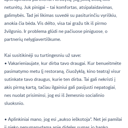
neturėtų. Juk pinigai – tai komfortas, atsipalaidavimas,
galimybės. Tad jei likimas suvedė su pasiturinčiu vyriškiu,
anokia čia bėda. Vis dėlto, visa tai gražu tik iš pirmo
žvilgsnio. Ir problema glūdi ne pačiuose piniguose, o
partnerių nelygiavertiškume.
Kai susitikinėji su turtingesniu už save:
• Vakarieniaujate, kur dirba tavo draugai. Kur benueitmėte
pasimatymo metu (į restoraną, čiuožyklą, kino teatrą) visur
sutinkate tavo draugus, kurie ten dirba. Tai gali nekristi į
akis pirmą kartą, tačiau ilgainiui gali pasijusti nepatogiai,
nes nuolat prisiminsi, jog esi iš žemesnio socialinio
sluoksnio.
• Aplinkiniai mano, jog esi „aukso ieškotoja“. Net jei pamilai
jį nieko nenumanydama apie dideles sumas jo banko