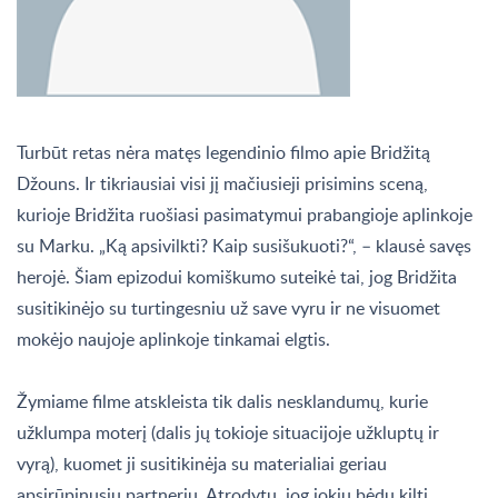
Turbūt retas nėra matęs legendinio filmo apie Bridžitą
Džouns. Ir tikriausiai visi jį mačiusieji prisimins sceną,
kurioje Bridžita ruošiasi pasimatymui prabangioje aplinkoje
su Marku. „Ką apsivilkti? Kaip susišukuoti?“, – klausė savęs
herojė. Šiam epizodui komiškumo suteikė tai, jog Bridžita
susitikinėjo su turtingesniu už save vyru ir ne visuomet
mokėjo naujoje aplinkoje tinkamai elgtis.
Žymiame filme atskleista tik dalis nesklandumų, kurie
užklumpa moterį (dalis jų tokioje situacijoje užkluptų ir
vyrą), kuomet ji susitikinėja su materialiai geriau
apsirūpinusiu partneriu. Atrodytų, jog jokių bėdų kilti