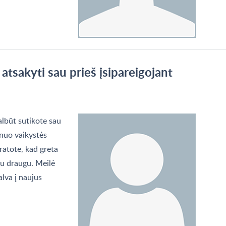
 atsakyti sau prieš įsipareigojant
Galbūt sutikote sau
 nuo vaikystės
ratote, kad greta
iu draugu. Meilė
galva į naujus