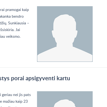
drai pramogai kaip
 pakanka bendro
džių. Sunkiausia –
šsiskiria. Jai
giau veiksmo.
stys porai apsigyventi kartu
 geriau nei jis pats
 ne mažiau kaip 23