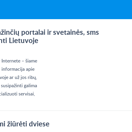
ažinčių portalai ir svetainės, sms
nti Lietuvoje
r Internete – šiame
 informacija apie
oje ar už jos ribų,
 susipažinti galima
ializuoti servisai,
mi žiūrėti dviese