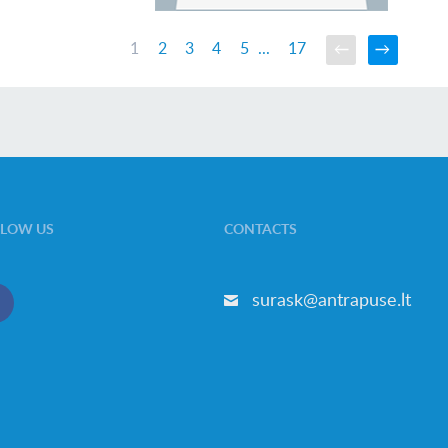
1
2
3
4
5
...
17
LLOW US
CONTACTS
surask@antrapuse.lt