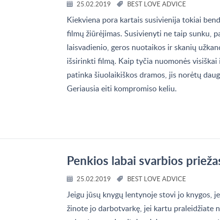
25.02.2019
BEST LOVE ADVICE
Kiekviena pora kartais susivienija tokiai ben
filmų žiūrėjimas. Susivienyti ne taip sunku,
laisvadienio, geros nuotaikos ir skanių užkan
išsirinkti filmą. Kaip tyčia nuomonės visiškai i
patinka šiuolaikiškos dramos, jis norėtų dau
Geriausia eiti kompromiso keliu.
Penkios labai svarbios prieža
25.02.2019
BEST LOVE ADVICE
Jeigu jūsų knygų lentynoje stovi jo knygos, jei
žinote jo darbotvarkę, jei kartu praleidžiate