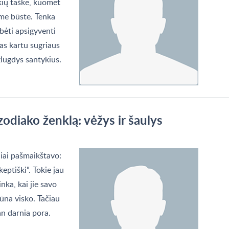
ykių taške, kuomet
me būste. Tenka
ubėti apsigyventi
as kartu sugriaus
žlugdys santykius.
diako ženklą: vėžys ir šaulys
liai pašmaikštavo:
keptiški“. Tokie jau
inka, kai jie savo
ūna visko. Tačiau
an darnia pora.