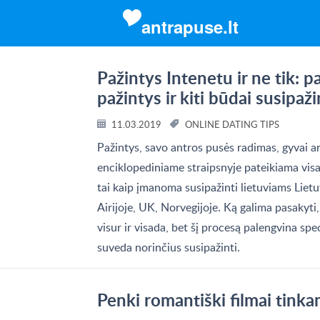
antrapuse.lt
Pažintys Intenetu ir ne tik: p
pažintys ir kiti būdai susipaži
11.03.2019
ONLINE DATING TIPS
Pažintys, savo antros pusės radimas, gyvai a
enciklopediniame straipsnyje pateikiama visa
tai kaip įmanoma susipažinti lietuviams Lietuv
Airijoje, UK, Norvegijoje. Ką galima pasakyti,
visur ir visada, bet šį procesą palengvina spec
suveda norinčius susipažinti.
Penki romantiški filmai tinka