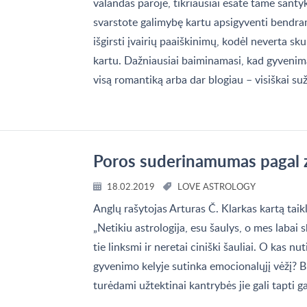
valandas paroje, tikriausiai esate tame sant
svarstote galimybę kartu apsigyventi bendra
išgirsti įvairių paaiškinimų, kodėl neverta sk
kartu. Dažniausiai baiminamasi, kad gyvenim
visą romantiką arba dar blogiau – visiškai su
Poros suderinamumas pagal zo
18.02.2019
LOVE ASTROLOGY
Anglų rašytojas Arturas Č. Klarkas kartą taik
„Netikiu astrologija, esu šaulys, o mes labai s
tie linksmi ir neretai ciniški šauliai. O kas nut
gyvenimo kelyje sutinka emocionalųjį vėžį? B
turėdami užtektinai kantrybės jie gali tapti g