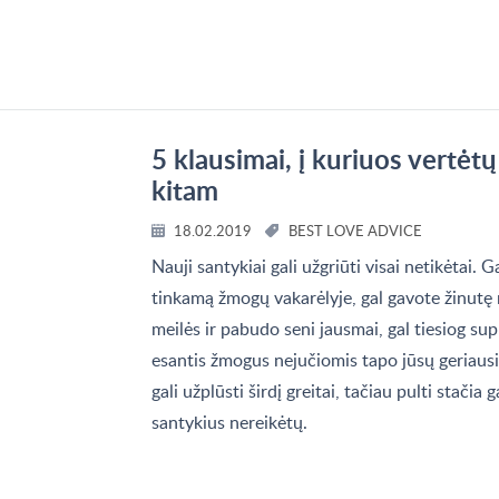
5 klausimai, į kuriuos vertėtų
kitam
18.02.2019
BEST LOVE ADVICE
Nauji santykiai gali užgriūti visai netikėtai. 
tinkamą žmogų vakarėlyje, gal gavote žinutę
meilės ir pabudo seni jausmai, gal tiesiog sup
esantis žmogus nejučiomis tapo jūsų geriaus
gali užplūsti širdį greitai, tačiau pulti stačia 
santykius nereikėtų.